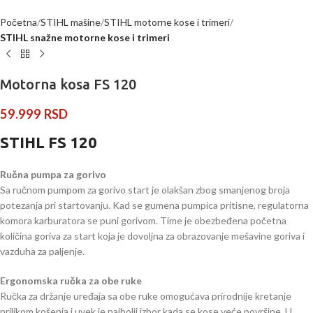
Početna
STIHL mašine
STIHL motorne kose i trimeri
STIHL snažne motorne kose i trimeri
Motorna kosa FS 120
59.999
RSD
STIHL FS 120
Ručna pumpa za gorivo
Sa ručnom pumpom za gorivo start je olakšan zbog smanjenog broja
potezanja pri startovanju. Kad se gumena pumpica pritisne, regulatorna
komora karburatora se puni gorivom. Time je obezbeđena početna
količina goriva za start koja je dovoljna za obrazovanje mešavine goriva i
vazduha za paljenje.
Ergonomska ručka za obe ruke
Ručka za držanje uređaja sa obe ruke omogućava prirodnije kretanje
prilikom košenja i uvek je najbolji izbor kada se kose veće površine. U