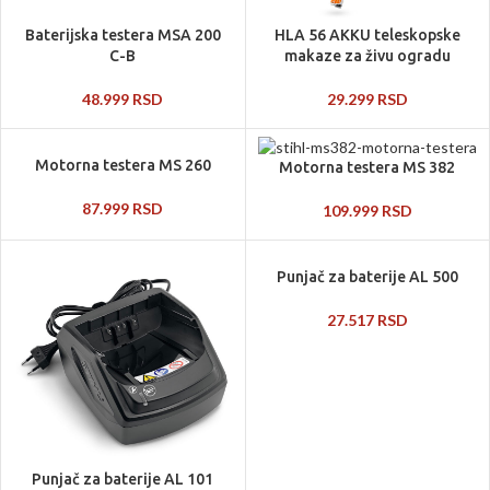
Baterijska testera MSA 200
HLA 56 AKKU teleskopske
C-B
makaze za živu ogradu
48.999
RSD
29.299
RSD
Motorna testera MS 260
Motorna testera MS 382
87.999
RSD
109.999
RSD
Punjač za baterije AL 500
27.517
RSD
Punjač za baterije AL 101