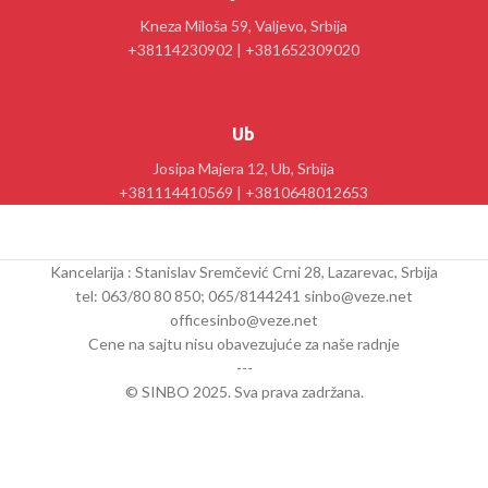
Kneza Miloša 59, Valjevo, Srbija
+38114230902 | +381652309020
Ub
Josipa Majera 12, Ub, Srbija
+381114410569 | +3810648012653
Kancelarija : Stanislav Sremčević Crni 28, Lazarevac, Srbija
tel: 063/80 80 850; 065/8144241 sinbo@veze.net
officesinbo@veze.net
Cene na sajtu nisu obavezujuće za naše radnje
---
© SINBO 2025. Sva prava zadržana.