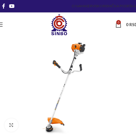
O NAMA
SERVIS
KORISNIČKA PODRŠKA
0
0
RS
Kliknite za uvećanje