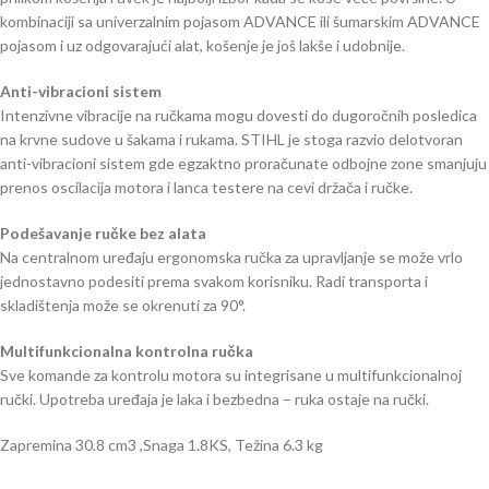
kombinaciji sa univerzalnim pojasom ADVANCE ili šumarskim ADVANCE
pojasom i uz odgovarajući alat, košenje je još lakše i udobnije.
Anti-vibracioni sistem
Intenzivne vibracije na ručkama mogu dovesti do dugoročnih posledica
na krvne sudove u šakama i rukama. STIHL je stoga razvio delotvoran
anti-vibracioni sistem gde egzaktno proračunate odbojne zone smanjuju
prenos oscilacija motora i lanca testere na cevi držača i ručke.
Podešavanje ručke bez alata
Na centralnom uređaju ergonomska ručka za upravljanje se može vrlo
jednostavno podesiti prema svakom korisniku. Radi transporta i
skladištenja može se okrenuti za 90°.
Multifunkcionalna kontrolna ručka
Sve komande za kontrolu motora su integrisane u multifunkcionalnoj
ručki. Upotreba uređaja je laka i bezbedna – ruka ostaje na ručki.
Zapremina 30.8 cm3 ,Snaga 1.8KS, Težina 6.3 kg