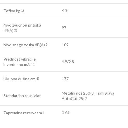
Težina kg
6.3
1)
Nivo zvučnog pritiska
97
dB(A)
2)
Nivo snage zvuka dB(A)
109
2)
Vrednost vibracije
4.9/2.8
levo/desno m/s²
3)
Ukupna dužina cm
177
4)
Metalni nož 250-3, Trimi glava
Standardan rezni alat
AutoCut 25-2
Zapremina rezervoara l
0.64