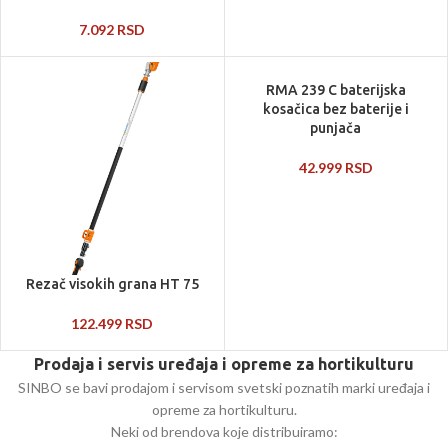
7.092
RSD
RMA 239 C baterijska
kosačica bez baterije i
punjača
42.999
RSD
Rezač visokih grana HT 75
122.499
RSD
Prodaja i servis uređaja i opreme za hortikulturu
SINBO se bavi prodajom i servisom svetski poznatih marki uređaja i
opreme za hortikulturu.
Neki od brendova koje distribuiramo: