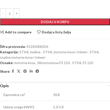
DODAJ U KORPU
Add to compare
Dodaj u listu želja
Šifra proizvoda:
41342000326
Kategorije:
STIHL mašine
,
STIHL motorne kose i trimeri
,
STIHL
snažne motorne kose i trimeri
Oznake:
motorna kosa
,
Motorna kosa FS 120
,
STIHL FS 120
Share:
Opis
Zapremina cm³
30.8
Izlazna snaga kW/KS
1.3/1.8