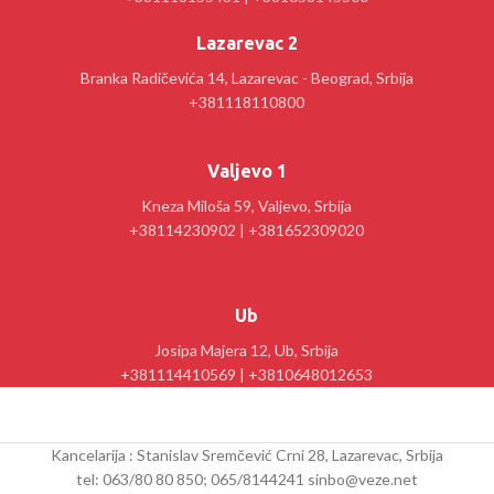
Lazarevac 2
Branka Radičevića 14, Lazarevac - Beograd, Srbija
+381118110800
Valjevo 1
Kneza Miloša 59, Valjevo, Srbija
+38114230902 | +381652309020
Ub
Josipa Majera 12, Ub, Srbija
+381114410569 | +3810648012653
Kancelarija : Stanislav Sremčević Crni 28, Lazarevac, Srbija
tel: 063/80 80 850; 065/8144241 sinbo@veze.net