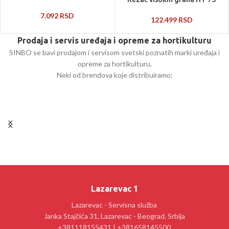
7.092
RSD
122.499
RSD
Prodaja i servis uređaja i opreme za hortikulturu
SINBO se bavi prodajom i servisom svetski poznatih marki uređaja i
opreme za hortikulturu.
Neki od brendova koje distribuiramo:
Lazarevac 1
Lazarevac - Servisna služba
Janka Stajčića 31, Lazarevac - Beograd, Srbija
+381118155431 | +381658145500