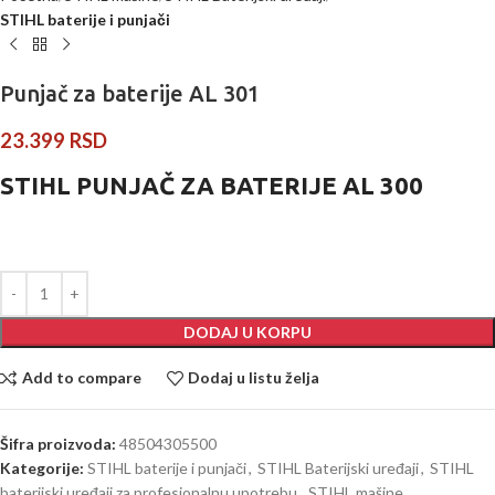
STIHL baterije i punjači
Punjač za baterije AL 301
23.399
RSD
STIHL PUNJAČ ZA BATERIJE AL 300
DODAJ U KORPU
Add to compare
Dodaj u listu želja
Šifra proizvoda:
48504305500
Kategorije:
STIHL baterije i punjači
,
STIHL Baterijski uređaji
,
STIHL
baterijski uređaji za profesionalnu upotrebu
,
STIHL mašine