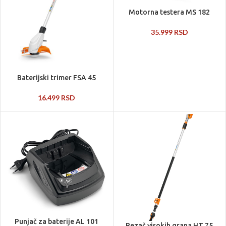
Motorna testera MS 182
35.999
RSD
Baterijski trimer FSA 45
16.499
RSD
Punjač za baterije AL 101
Rezač visokih grana HT 75