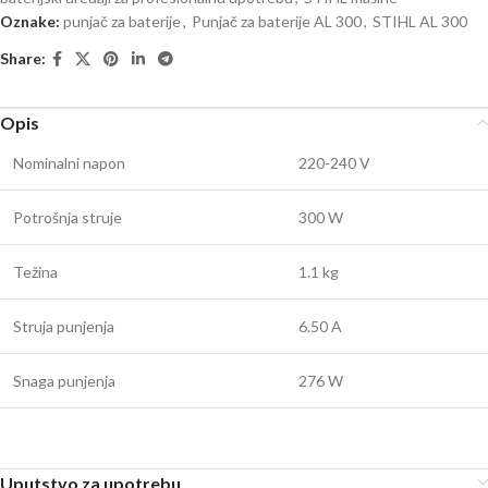
Oznake:
punjač za baterije
,
Punjač za baterije AL 300
,
STIHL AL 300
Share:
Opis
Nominalni napon
220-240 V
Potrošnja struje
300 W
Težina
1.1 kg
Struja punjenja
6.50 A
Snaga punjenja
276 W
Uputstvo za upotrebu