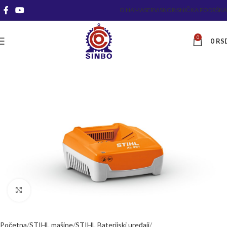
O NAMA
SERVIS
KORISNIČKA PODRŠKA
0
0
RS
Kliknite za uvećanje
Početna
STIHL mašine
STIHL Baterijski uređaji