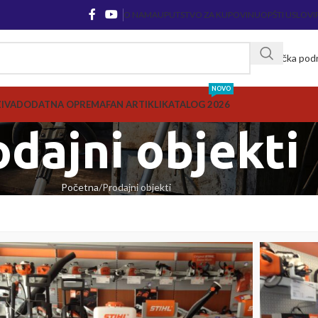
O NAMA
UPUTSTVO ZA KUPOVINU
OPŠTI USLOVI
Korisnička pod
NOVO
ZIVA
DODATNA OPREMA
FAN ARTIKLI
KATALOG 2026
odajni objekti
Početna
Prodajni objekti