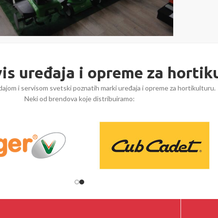
vis uređaja i opreme za hortik
ajom i servisom svetski poznatih marki uređaja i opreme za hortikulturu.
Neki od brendova koje distribuiramo: