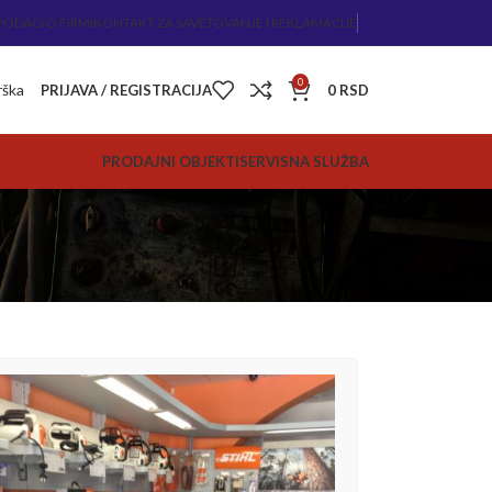
PODACI O FIRMI
KONTAKT ZA SAVETOVANJE I REKLAMACIJE
0
rška
PRIJAVA / REGISTRACIJA
0
RSD
PRODAJNI OBJEKTI
SERVISNA SLUŽBA