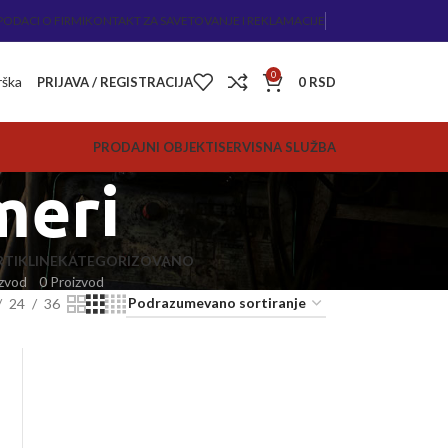
PODACI O FIRMI
KONTAKT ZA SAVETOVANJE I REKLAMACIJE
0
rška
PRIJAVA / REGISTRACIJA
0
RSD
PRODAJNI OBJEKTI
SERVISNA SLUŽBA
meri
TIKLI
NEKATEGORIZOVANO
zvod
0 Proizvod
24
36