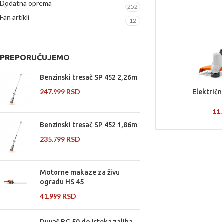
Dodatna oprema
252
Fan artikli
12
PREPORUČUJEMO
Benzinski tresač SP 452 2,26m
247.999
RSD
Električn
11
Benzinski tresač SP 452 1,86m
235.799
RSD
Motorne makaze za živu
ogradu HS 45
41.999
RSD
Duvač BG 50 do isteka zaliha