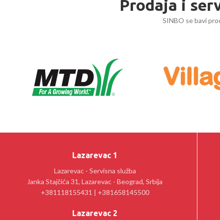
Prodaja i ser
SINBO se bavi prod
Lazarevac 1
Lazarevac - Servisna služba
Janka Stajčića 31, Lazarevac - Beograd, Srbija
+381118155431 | +381658145500
Lazarevac 2