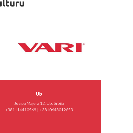
ulturu
Ub
Josipa Majera 12, Ub, Srbija
+381114410569 | +3810648012653