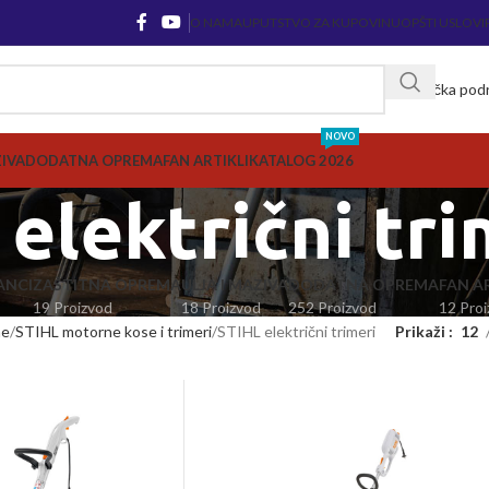
O NAMA
UPUTSTVO ZA KUPOVINU
OPŠTI USLOVI
Korisnička pod
NOVO
ZIVA
DODATNA OPREMA
FAN ARTIKLI
KATALOG 2026
električni tri
ANCI
ZAŠTITNA OPREMA
ULJA I MAZIVA
DODATNA OPREMA
FAN AR
19 Proizvod
18 Proizvod
252 Proizvod
12 Proi
ne
STIHL motorne kose i trimeri
STIHL električni trimeri
Prikaži
12