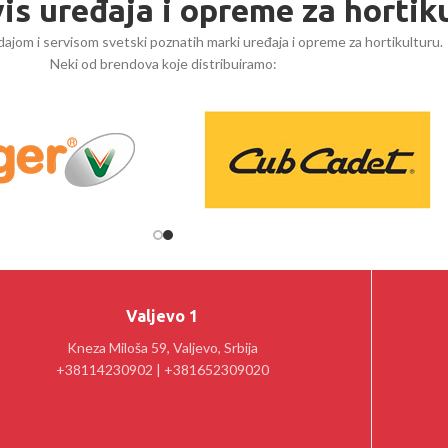
vis uređaja i opreme za hortik
ajom i servisom svetski poznatih marki uređaja i opreme za hortikulturu.
Neki od brendova koje distribuiramo:
Valjevo 1
Kneza Miloša 59, Valjevo, Srbija
+38114230902 | +381652309020