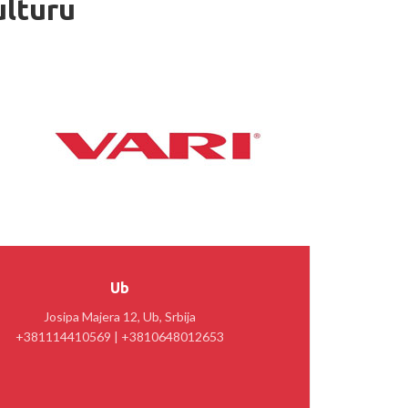
ulturu
Ub
Josipa Majera 12, Ub, Srbija
+381114410569 | +3810648012653