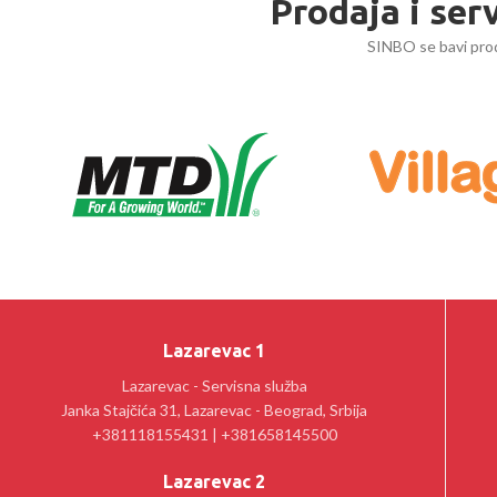
Prodaja i ser
SINBO se bavi prod
Lazarevac 1
Lazarevac - Servisna služba
Janka Stajčića 31, Lazarevac - Beograd, Srbija
+381118155431 | +381658145500
Lazarevac 2