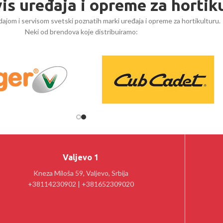
vis uređaja i opreme za hortik
ajom i servisom svetski poznatih marki uređaja i opreme za hortikulturu.
Neki od brendova koje distribuiramo:
Valjevo 1
Kneza Miloša 59, Valjevo, Srbija
+38114230902 | +381652309020