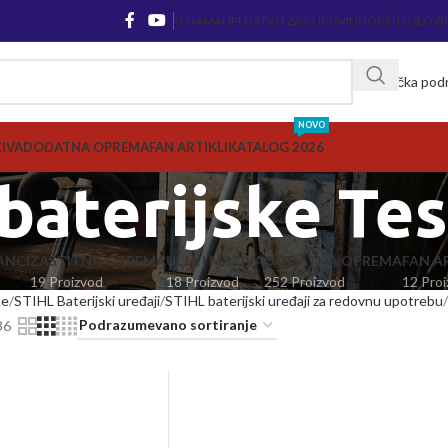
O NAMA
UPUTSTVO ZA KUPOVINU
OPŠTI USLOVI
Korisnička pod
NOVO
ZIVA
DODATNA OPREMA
FAN ARTIKLI
KATALOG 2026
baterijske Te
ANCI
ZAŠTITNA OPREMA
ULJA I MAZIVA
DODATNA OPREMA
FAN AR
19 Proizvod
18 Proizvod
252 Proizvod
12 Proi
ne
STIHL Baterijski uređaji
STIHL baterijski uređaji za redovnu upotrebu
36