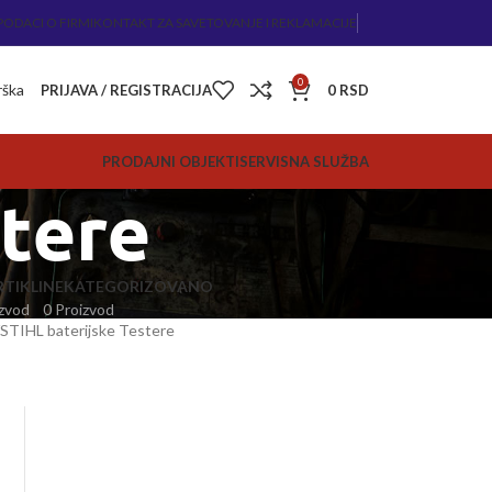
PODACI O FIRMI
KONTAKT ZA SAVETOVANJE I REKLAMACIJE
0
rška
PRIJAVA / REGISTRACIJA
0
RSD
PRODAJNI OBJEKTI
SERVISNA SLUŽBA
stere
TIKLI
NEKATEGORIZOVANO
zvod
0 Proizvod
STIHL baterijske Testere