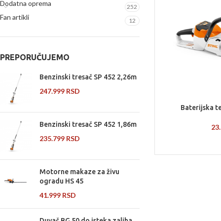
Dodatna oprema
252
Fan artikli
12
PREPORUČUJEMO
Benzinski tresač SP 452 2,26m
247.999
RSD
Baterijska t
Benzinski tresač SP 452 1,86m
23
235.799
RSD
Motorne makaze za živu
ogradu HS 45
41.999
RSD
Duvač BG 50 do isteka zaliha