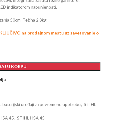
oževi, integrisana zaštita rezne garniture.
LED indikatorom napunjenosti.
ezanja 50cm, Težina 2.3kg
KLJUČIVO na prodajnom mestu uz savetovanje o
AJ U KORPU
elja
 baterijski uređaji za povremenu upotrebu
,
STIHL
r HSA 45
,
STIHL HSA 45