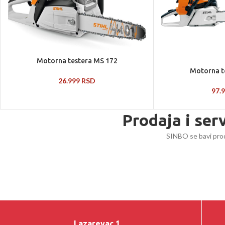
Motorna testera MS 172
Motorna t
26.999
RSD
97.
Prodaja i ser
SINBO se bavi prod
Lazarevac 1