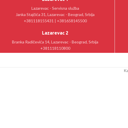
Lazarevac - Servisna služba
Janka Stajčića 31, Lazarevac - Beograd, Srbija
+381118155431 | +381658145500
Lazarevac 2
Branka Radičevića 14, Lazarevac - Beograd, Srbija
+381118110800
Ka