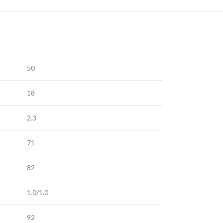
50
18
2.3
71
82
1.0/1.0
92