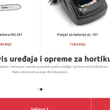
estera MS 361
Punjač za baterije AL 101
999
RSD
7.092
RSD
vis uređaja i opreme za hortik
ajom i servisom svetski poznatih marki uređaja i opreme za hortikulturu.
Neki od brendova koje distribuiramo:
Valjevo 1