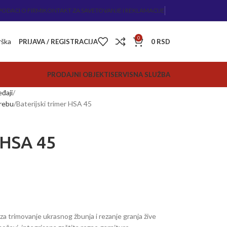
PODACI O FIRMI
KONTAKT ZA SAVETOVANJE I REKLAMACIJE
0
rška
PRIJAVA / REGISTRACIJA
0
RSD
PRODAJNI OBJEKTI
SERVISNA SLUŽBA
eđaji
trebu
Baterijski trimer HSA 45
 HSA 45
a trimovanje ukrasnog žbunja i rezanje granja žive