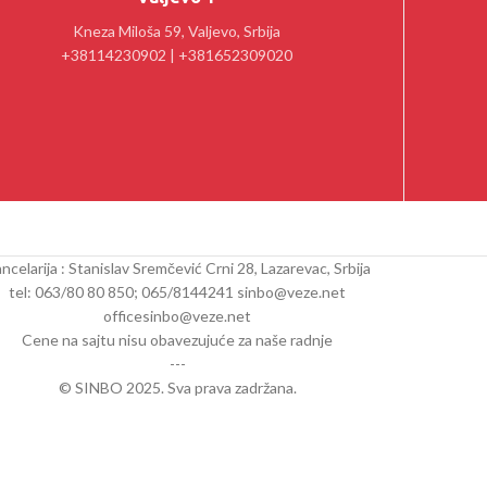
Kneza Miloša 59, Valjevo, Srbija
+38114230902 | +381652309020
ncelarija : Stanislav Sremčević Crni 28, Lazarevac, Srbija
tel: 063/80 80 850; 065/8144241 sinbo@veze.net
officesinbo@veze.net
Cene na sajtu nisu obavezujuće za naše radnje
---
© SINBO 2025. Sva prava zadržana.