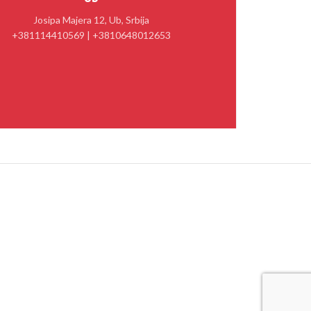
Josipa Majera 12, Ub, Srbija
+381114410569 | +3810648012653