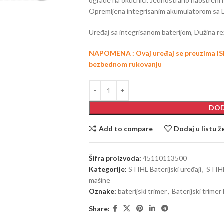
ograde na okućnici. Jednostrano naoštreni n
Opremljena integrisanim akumulatorom sa 
Uređaj sa integrisanom baterijom, Dužina r
NAPOMENA : Ovaj uređaj se preuzima IS
bezbednom rukovanju
DOD
Add to compare
Dodaj u listu ž
Šifra proizvoda:
45110113500
Kategorije:
STIHL Baterijski uređaji
,
STIHL
mašine
Oznake:
baterijski trimer
,
Baterijski trime
Share: