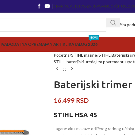
O NAMA
UPUTSTVO ZA KUPOVINU
OPŠTI USLOVI
Korisnička pod
NOVO
ZIVA
DODATNA OPREMA
FAN ARTIKLI
KATALOG 2026
Početna
STIHL mašine
STIHL Baterijski ur
STIHL baterijski uređaji za povremenu upo
Baterijski trimer
16.499
RSD
STIHL HSA 45
Lagane aku-makaze odličnog radnog učinka z