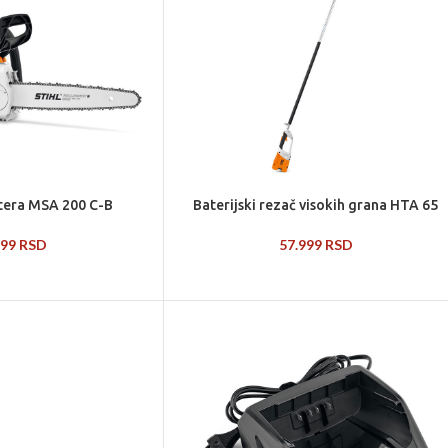
stera MSA 200 C-B
Baterijski rezač visokih grana HTA 65
999
RSD
57.999
RSD