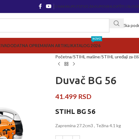
O NAMA
UPUTSTVO ZA KUPOVINU
OPŠTI USLOVI
Korisnička pod
NOVO
ZIVA
DODATNA OPREMA
FAN ARTIKLI
KATALOG 2026
Početna
STIHL mašine
STIHL uređaji za či
Duvač BG 56
41.499
RSD
STIHL BG 56
Zapremina 27.2cm3 , Težina 4.1 kg