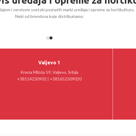
vis uređaja i opreme za hortik
ajom i servisom svetski poznatih marki uređaja i opreme za hortikulturu.
Neki od brendova koje distribuiramo:
Valjevo 1
Kneza Miloša 59, Valjevo, Srbija
+38114230902 | +381652309020