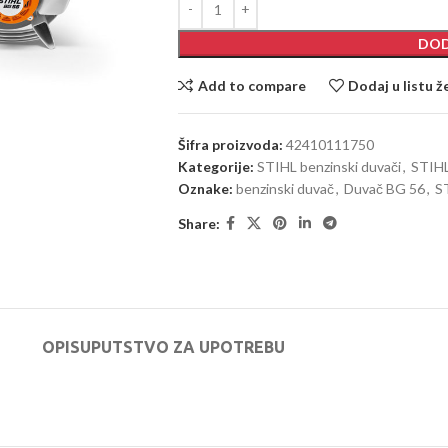
DOD
Add to compare
Dodaj u listu ž
Šifra proizvoda:
42410111750
Kategorije:
STIHL benzinski duvači
,
STIHL
Oznake:
benzinski duvač
,
Duvač BG 56
,
S
Share:
OPIS
UPUTSTVO ZA UPOTREBU