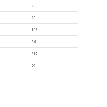
4.1
90
105
7.5
730
64