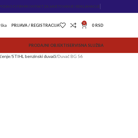
PODACI O FIRMI
KONTAKT ZA SAVETOVANJE I REKLAMACIJE
0
rška
PRIJAVA / REGISTRACIJA
0
RSD
PRODAJNI OBJEKTI
SERVISNA SLUŽBA
šćenje
STIHL benzinski duvači
Duvač BG 56