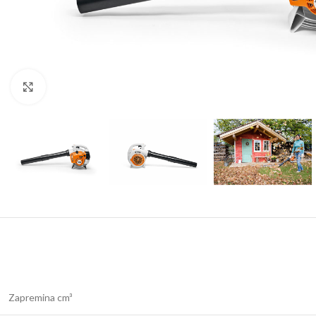
Kliknite za uvećanje
Zapremina cm³