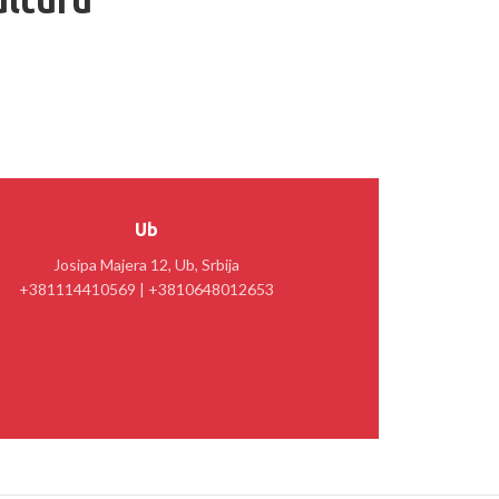
ulturu
Ub
Josipa Majera 12, Ub, Srbija
+381114410569 | +3810648012653