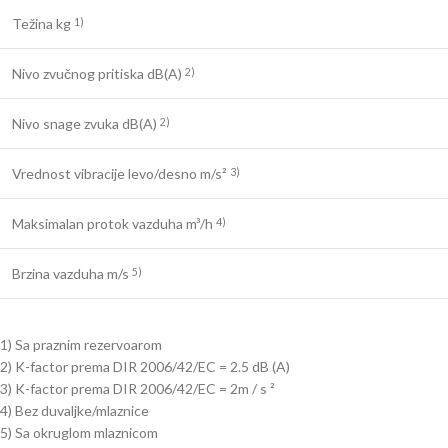
Težina kg
1)
Nivo zvučnog pritiska dB(A)
2)
Nivo snage zvuka dB(A)
2)
Vrednost vibracije levo/desno m/s²
3)
Maksimalan protok vazduha m³/h
4)
Brzina vazduha m/s
5)
1) Sa praznim rezervoarom
2) K-factor prema DIR 2006/42/EC = 2.5 dB (A)
3) K-factor prema DIR 2006/42/EC = 2m / s ²
4) Bez duvaljke/mlaznice
5) Sa okruglom mlaznicom