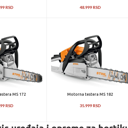
499
RSD
48.999
RSD
estera MS 172
Motorna testera MS 182
999
RSD
35.999
RSD