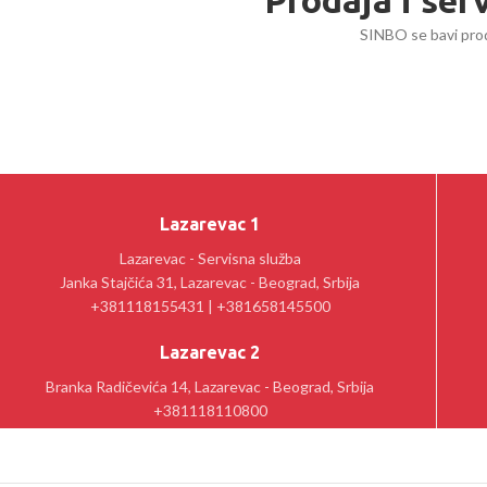
Prodaja i ser
SINBO se bavi prod
Lazarevac 1
Lazarevac - Servisna služba
Janka Stajčića 31, Lazarevac - Beograd, Srbija
+381118155431 | +381658145500
Lazarevac 2
Branka Radičevića 14, Lazarevac - Beograd, Srbija
+381118110800