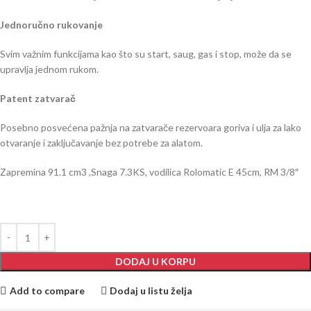
Jednoručno rukovanje
Svim važnim funkcijama kao što su start, saug, gas i stop, može da se
upravlja jednom rukom.
Patent zatvarač
Posebno posvećena pažnja na zatvarače rezervoara goriva i ulja za lako
otvaranje i zaključavanje bez potrebe za alatom.
Zapremina 91.1 cm3 ,Snaga 7.3KS, vodilica Rolomatic E 45cm, RM 3/8″
DODAJ U KORPU
Add to compare
Dodaj u listu želja