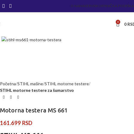
O NAMA
SERVIS
KORISNIČKA PODRŠKA
0
0
RS
Kliknite za uvećanje
Početna
STIHL mašine
STIHL motorne testere
STIHL motorne testere za šumarstvo
Motorna testera MS 661
161.699
RSD