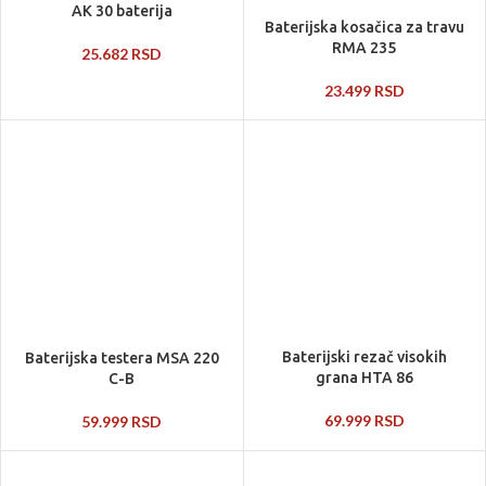
AK 30 baterija
Baterijska kosačica za travu
RMA 235
25.682
RSD
23.499
RSD
Baterijski rezač visokih
Baterijska testera MSA 220
grana HTA 86
C-B
69.999
RSD
59.999
RSD