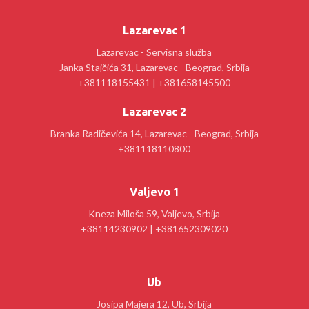
Lazarevac 1
Lazarevac - Servisna služba
Janka Stajčića 31, Lazarevac - Beograd, Srbija
+381118155431 | +381658145500
Lazarevac 2
Branka Radičevića 14, Lazarevac - Beograd, Srbija
+381118110800
Valjevo 1
Kneza Miloša 59, Valjevo, Srbija
+38114230902 | +381652309020
Ub
Josipa Majera 12, Ub, Srbija