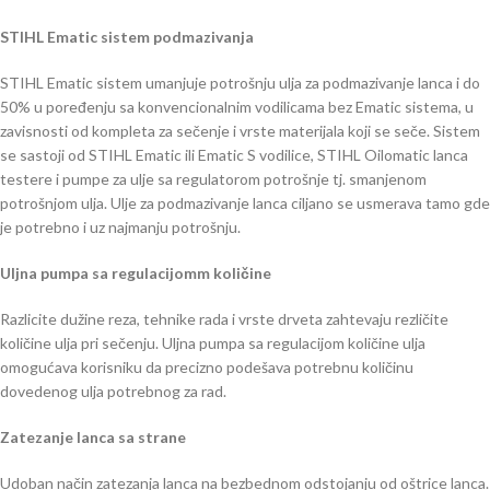
STIHL Ematic sistem podmazivanja
STIHL Ematic sistem umanjuje potrošnju ulja za podmazivanje lanca i do
50% u poređenju sa konvencionalnim vodilicama bez Ematic sistema, u
zavisnosti od kompleta za sečenje i vrste materijala koji se seče. Sistem
se sastoji od STIHL Ematic ili Ematic S vodilice, STIHL Oilomatic lanca
testere i pumpe za ulje sa regulatorom potrošnje tj. smanjenom
potrošnjom ulja. Ulje za podmazivanje lanca ciljano se usmerava tamo gde
je potrebno i uz najmanju potrošnju.
Uljna pumpa sa regulacijomm količine
Razlicite dužine reza, tehnike rada i vrste drveta zahtevaju rezličite
količine ulja pri sečenju. Uljna pumpa sa regulacijom količine ulja
omogućava korisniku da precizno podešava potrebnu količinu
dovedenog ulja potrebnog za rad.
Zatezanje lanca sa strane
Udoban način zatezanja lanca na bezbednom odstojanju od oštrice lanca.