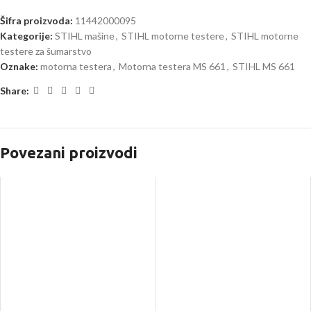
Šifra proizvoda:
11442000095
Kategorije:
STIHL mašine
,
STIHL motorne testere
,
STIHL motorne
testere za šumarstvo
Oznake:
motorna testera
,
Motorna testera MS 661
,
STIHL MS 661
Share:
Povezani proizvodi