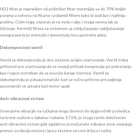
HD2 filter je napravljen od polietilen filter materijala sa do 70% finijim
porama u odnosu na filcane i poliamid filtere kako bi zadržao i najfiniju
prašinu. Osim toga, otporan je na vodu i ulje, i stoga veoma lak za
čišćenje. Kertridž filtera sa sistemom za otključavanje i zaključavanje
omogućava brzu montažu i demontažu bez upotrebe alata.
Dekompresioni ventil
Ventil za dekompresiju je deo sistema za lako startovanje. Ventil treba
pritisnuti pre startovanja da se smanji pritisak kompresije pri pokretanju
kao i napor potreban da se povuče kanap startera. Ventil za
dekompresiju je poluautomatski: kad se ručno pritisne pre paljenja
automatski se zatvara kad motor upali.
Anti-vibracioni sistem
Intenzivne vibracije na ručkama mogu dovesti do dugoročnih posledica
na krvne sudove u šakama i rukama. STIHL je stoga razvio delotvoran
anti-vibracioni sistem gde egzaktno proračunate odbojne zone smanjuju
prenos oscilacija motora i lanca testere na cevi držaca i ručke.