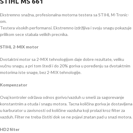
STIHL MS 661
Ekstremno snažna, profesionalna motorna testera sa STIHL M-Tronic-
om.
Testera visokih performansi. Ekstremno izdržljiva i svoju snagu pokazuje
prilikom sece stabala velikih precnika.
STIHL 2-MIX motor
Dvotaktni motor sa 2-MIX tehnologijom daje dobre rezultate, veliku
vučnu snagu, a pri tom štedi i do 20% goriva u poređenju sa dvotaktnim
motorima iste snage, bez 2-MIX tehnologije.
Kompenzator
Ovaj kontroler održava odnos gorivo/vazduh u smeši za sagorevanje
konstantnim a otuda i snagu motora. Tacna količina goriva je dostavljena
u karburator u zavisnosti od količine vazduha koji prolazi kroz filter za
vazduh. Filter ne treba čistiti dok se ne pojavi znatan pad u snazi motora.
HD2 filter