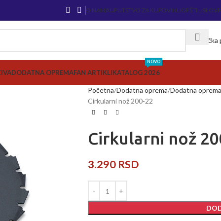
O NAMA
UPUTSTVO ZA KUPOVINU
OPŠTI USLOVI
Korisnička
NOVO
ZIVA
DODATNA OPREMA
FAN ARTIKLI
KATALOG 2026
Početna
Dodatna oprema
Dodatna oprema 
Cirkularni nož 200-22
Cirkularni nož 2
3.290
RSD
DOD