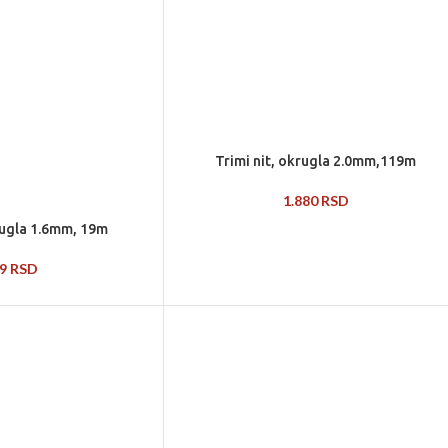
Trimi nit, okrugla 2.0mm,119m
1.880
RSD
krugla 1.6mm, 19m
09
RSD