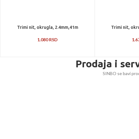
Trimi nit, okrugla, 2.4mm,41m
Trimi nit, ok
1.080
RSD
1.
Prodaja i ser
SINBO se bavi prod