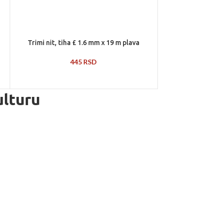
Trimi nit, tiha £ 1.6 mm x 19 m plava
445
RSD
ulturu