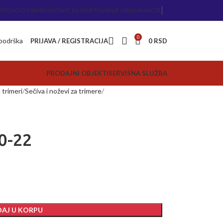
PODACI O FIRMI
KONTAKT ZA SAVETOVANJE I REKLAMACIJE
0
 podrška
PRIJAVA / REGISTRACIJA
0
RSD
PRODAJNI OBJEKTI
SERVISNA SLUŽBA
trimeri
Sečiva i noževi za trimere
00-22
AJ U KORPU