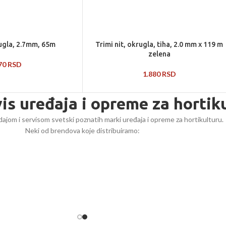
rugla, 2.7mm, 65m
Trimi nit, okrugla, tiha, 2.0 mm x 119 m
zelena
670
RSD
1.880
RSD
vis uređaja i opreme za hortik
ajom i servisom svetski poznatih marki uređaja i opreme za hortikulturu.
Neki od brendova koje distribuiramo: