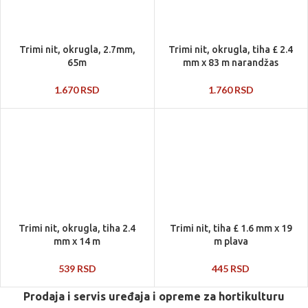
Trimi nit, okrugla, 2.7mm,
Trimi nit, okrugla, tiha £ 2.4
65m
mm x 83 m narandžas
1.670
RSD
1.760
RSD
Trimi nit, okrugla, tiha 2.4
Trimi nit, tiha £ 1.6 mm x 19
mm x 14 m
m plava
539
RSD
445
RSD
Prodaja i servis uređaja i opreme za hortikulturu