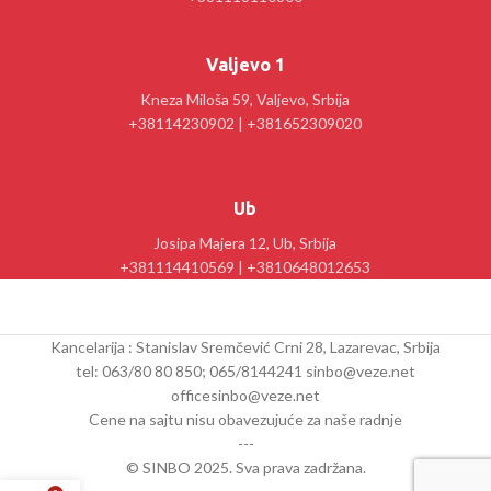
Valjevo 1
Kneza Miloša 59, Valjevo, Srbija
+38114230902 | +381652309020
Ub
Josipa Majera 12, Ub, Srbija
+381114410569 | +3810648012653
Kancelarija : Stanislav Sremčević Crni 28, Lazarevac, Srbija
tel: 063/80 80 850; 065/8144241 sinbo@veze.net
officesinbo@veze.net
Cene na sajtu nisu obavezujuće za naše radnje
---
© SINBO 2025. Sva prava zadržana.