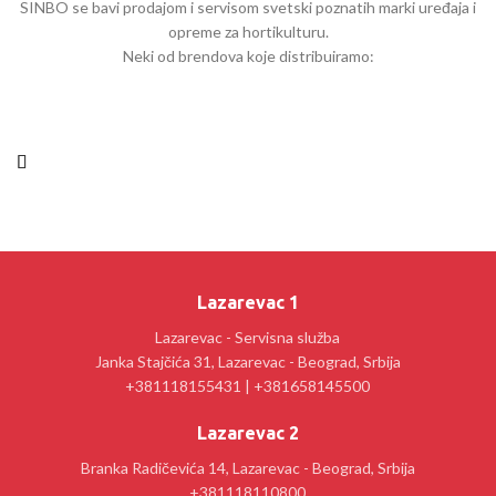
SINBO se bavi prodajom i servisom svetski poznatih marki uređaja i
opreme za hortikulturu.
Neki od brendova koje distribuiramo:
Lazarevac 1
Lazarevac - Servisna služba
Janka Stajčića 31, Lazarevac - Beograd, Srbija
+381118155431 | +381658145500
Lazarevac 2
Branka Radičevića 14, Lazarevac - Beograd, Srbija
+381118110800