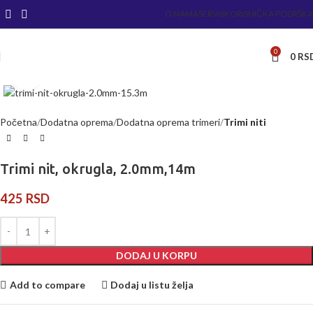
O NAMA
SERVIS
KORISNIČKA PODRŠKA
0
0
RS
Kliknite za uvećanje
Početna
Dodatna oprema
Dodatna oprema trimeri
Trimi niti
Trimi nit, okrugla, 2.0mm,14m
425
RSD
DODAJ U KORPU
Add to compare
Dodaj u listu želja