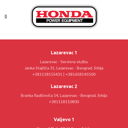
Lazarevac 1
Lazarevac - Servisna služba
Janka Stajčića 31, Lazarevac - Beograd, Srbija
+381118155431 | +381658145500
Lazarevac 2
Branka Radičevića 14, Lazarevac - Beograd, Srbija
+381118110800
Valjevo 1