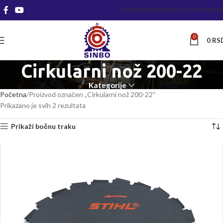
O NAMA
SERVIS
KORISNIČKA PODRŠKA
0
0
RS
Cirkularni nož 200-22
Kategorije
Početna
Proizvod označen „Cirkularni nož 200-22“
Prikazano je svih 2 rezultata
Prikaži bočnu traku