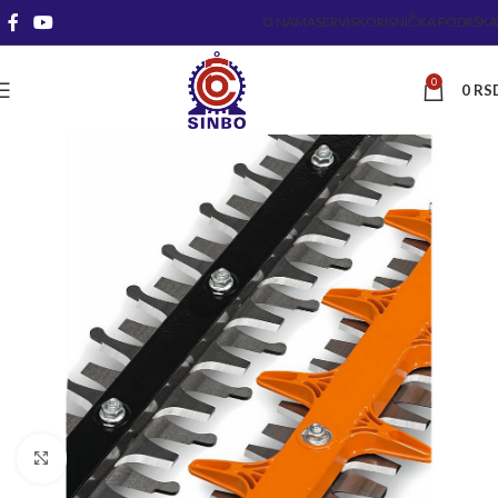
O NAMA
SERVIS
KORISNIČKA PODRŠKA
0
0
RS
Kliknite za uvećanje