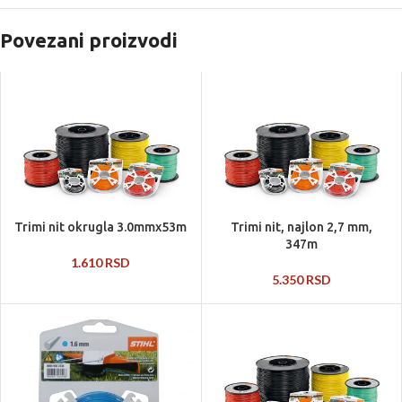
Povezani proizvodi
Trimi nit okrugla 3.0mmx53m
Trimi nit, najlon 2,7 mm,
347m
1.610
RSD
5.350
RSD