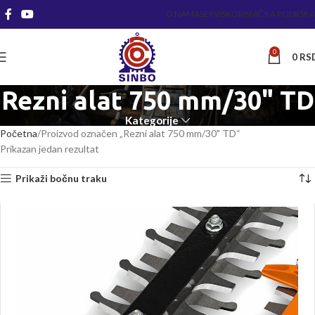
O NAMA
SERVIS
KORISNIČKA PODRŠKA
0
0
RS
Rezni alat 750 mm/30" TD
Kategorije
Početna
Proizvod označen „Rezni alat 750 mm/30" TD“
Prikazan jedan rezultat
Prikaži bočnu traku