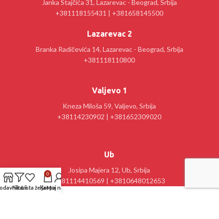
Janka Stajčića 31, Lazarevac - Beograd, Srbija
+381118155431 | +381658145500
Lazarevac 2
Branka Radičevića 14, Lazarevac - Beograd, Srbija
+381118110800
Valjevo 1
Kneza Miloša 59, Valjevo, Srbija
+38114230902 | +381652309020
Ub
Josipa Majera 12, Ub, Srbija
0
+381114410569 | +3810648012653
odavnica
Filteri
Lista želja
Korpa
Moj nalog
Kancelarija : Stanislav Sremčević Crni 28, Lazarevac, Srbija