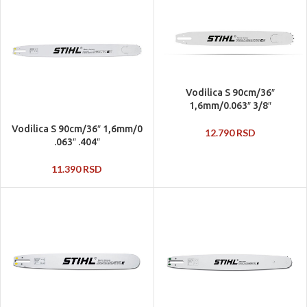
Vodilica S 90cm/36″
1,6mm/0.063″ 3/8″
Vodilica S 90cm/36″ 1,6mm/0
12.790
RSD
.063″ .404″
11.390
RSD