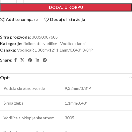
DODAJ U KORPU
Add to compare
Dodaj u listu želja
Šifra proizvoda:
30050007605
Kategorije:
Rollomatic vodilice
,
Vodilice i lanci
Oznaka:
VodilicaR L 30cm/12" 1.1mm/0.043" 3/8"P
Share:
Opis
Podela skretne zvezde
9,32mm/3/8″P
Širina žleba
1,1mm/.043″
Vodilica s oklopljenim vrhom
3005