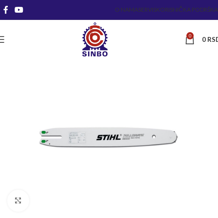
O NAMA
SERVIS
KORISNIČKA PODRŠKA
0
0
RS
Kliknite za uvećanje