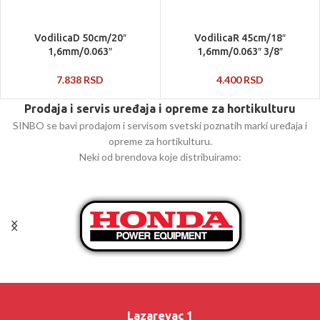
VodilicaD 50cm/20″
VodilicaR 45cm/18″
1,6mm/0.063″
1,6mm/0.063″ 3/8″
7.838
RSD
4.400
RSD
Prodaja i servis uređaja i opreme za hortikulturu
SINBO se bavi prodajom i servisom svetski poznatih marki uređaja i
opreme za hortikulturu.
Neki od brendova koje distribuiramo:
Lazarevac 1