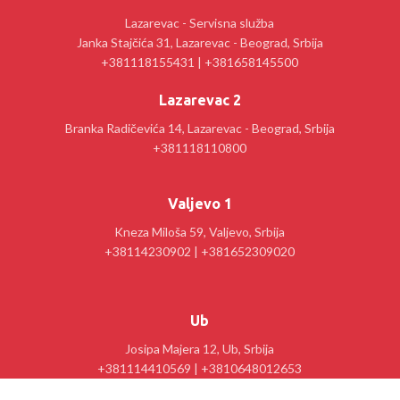
Lazarevac - Servisna služba
Janka Stajčića 31, Lazarevac - Beograd, Srbija
+381118155431 | +381658145500
Lazarevac 2
Branka Radičevića 14, Lazarevac - Beograd, Srbija
+381118110800
Valjevo 1
Kneza Miloša 59, Valjevo, Srbija
+38114230902 | +381652309020
Ub
Josipa Majera 12, Ub, Srbija
+381114410569 | +3810648012653