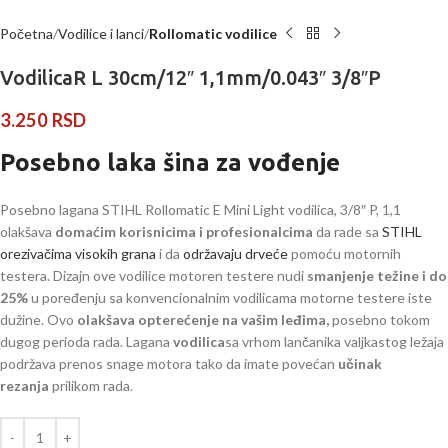
Početna
Vodilice i lanci
Rollomatic vodilice
VodilicaR L 30cm/12″ 1,1mm/0.043″ 3/8″P
3.250
RSD
Posebno laka šina za vođenje
Posebno lagana STIHL Rollomatic E Mini Light vodilica, 3/8″ P, 1,1
olakšava
domaćim korisnicima i profesionalcima
da rade sa
STIHL
orezivačima visokih grana
i da
održavaju drveće
pomoću motornih
testera. Dizajn ove vodilice motoren testere nudi
smanjenje težine i do
25%
u poređenju sa konvencionalnim vodilicama motorne testere iste
dužine. Ovo
olakšava opterećenje na vašim leđima,
posebno tokom
dugog perioda rada. Lagana
vodilica
sa vrhom lančanika valjkastog ležaja
podržava prenos snage motora tako da imate povećan
učinak
rezanja
prilikom rada.