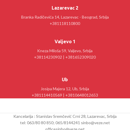
Lazarevac 2
Branka Radičevića 14, Lazarevac - Beograd, Srbija
+381118110800
Valjevo 1
Kneza Miloša 59, Valjevo, Srbija
+38114230902 | +381652309020
Ub
Josipa Majera 12, Ub, Srbija
+381114410569 | +3810648012653
Kancelarija : Stanislav Sremčević Crni 28, Lazarevac, Srbija
tel: 063/80 80 850; 065/8144241 sinbo@veze.net
officesinbo@veze.net