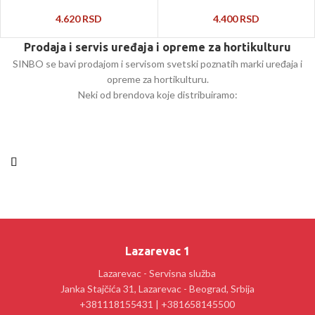
4.620
RSD
4.400
RSD
Prodaja i servis uređaja i opreme za hortikulturu
SINBO se bavi prodajom i servisom svetski poznatih marki uređaja i
opreme za hortikulturu.
Neki od brendova koje distribuiramo:
Lazarevac 1
Lazarevac - Servisna služba
Janka Stajčića 31, Lazarevac - Beograd, Srbija
+381118155431 | +381658145500