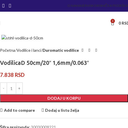
O NAMA
SERVIS
KORISNIČKA PODRŠKA
0
0
RS
Kliknite za uvećanje
Početna
Vodilice i lanci
Duromatic vodilice
VodilicaD 50cm/20″ 1,6mm/0.063″
7.838
RSD
DODAJ U KORPU
Add to compare
Dodaj u listu želja
Šifra proizvoda:
30030009221