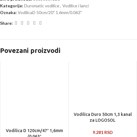
Kategorije:
Duromatic vodilice
,
Vodilice i lanci
Oznaka:
VodilicaD 50cm/20" 1.6mm/0.063"
Share:
Povezani proizvodi
Vodilica Duro 50cm 1,3 kanal
za LOGOSOL
Vodilica D 120cm/47″ 1,6mm
9.281
RSD
/0.063″