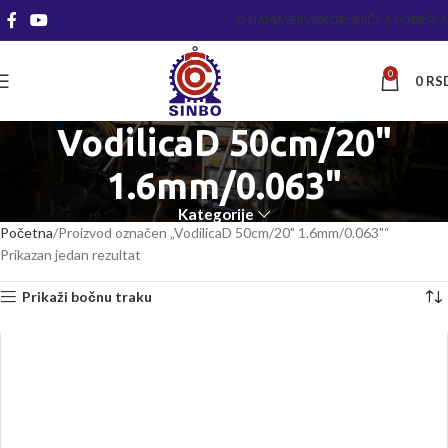
O NAMA
SERVIS
KORISNIČKA PODRŠKA
0
0
RS
VodilicaD 50cm/20"
1.6mm/0.063"
Kategorije
Početna
Proizvod označen „VodilicaD 50cm/20" 1.6mm/0.063"“
Prikazan jedan rezultat
Prikaži bočnu traku