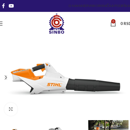
O NAMA
SERVIS
KORISNIČKA PODRŠKA
0
0
RS
Kliknite za uvećanje