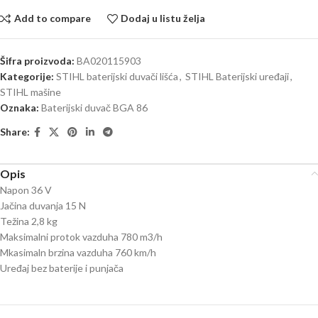
Add to compare
Dodaj u listu želja
Šifra proizvoda:
BA020115903
Kategorije:
STIHL baterijski duvači lišća
,
STIHL Baterijski uređaji
,
STIHL mašine
Oznaka:
Baterijski duvač BGA 86
Share:
Opis
Napon 36 V
Jačina duvanja 15 N
Težina 2,8 kg
Maksimalni protok vazduha 780 m3/h
Mkasimaln brzina vazduha 760 km/h
Uređaj bez baterije i punjača