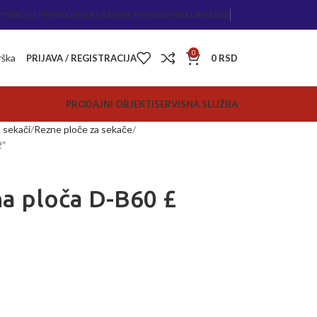
PODACI O FIRMI
KONTAKT ZA SAVETOVANJE I REKLAMACIJE
0
rška
PRIJAVA / REGISTRACIJA
0
RSD
PRODAJNI OBJEKTI
SERVISNA SLUŽBA
 sekači
Rezne ploče za sekače
2″
a ploča D-B60 £