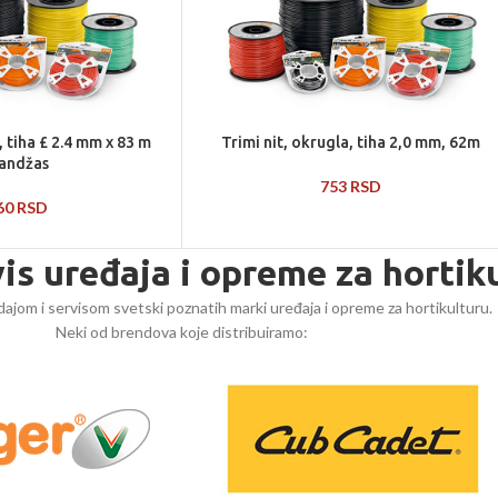
, tiha £ 2.4 mm x 83 m
Trimi nit, okrugla, tiha 2,0 mm, 62m
andžas
753
RSD
760
RSD
vis uređaja i opreme za hortik
ajom i servisom svetski poznatih marki uređaja i opreme za hortikulturu.
Neki od brendova koje distribuiramo: