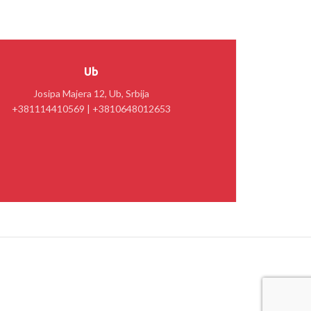
Ub
Josipa Majera 12, Ub, Srbija
+381114410569 | +3810648012653