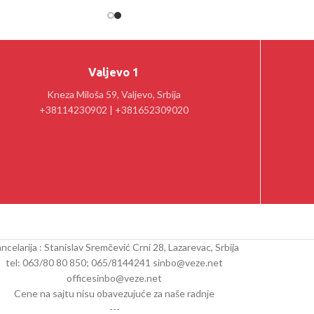
Valjevo 1
Kneza Miloša 59, Valjevo, Srbija
+38114230902 | +381652309020
ncelarija : Stanislav Sremčević Crni 28, Lazarevac, Srbija
tel: 063/80 80 850; 065/8144241 sinbo@veze.net
officesinbo@veze.net
Cene na sajtu nisu obavezujuće za naše radnje
---