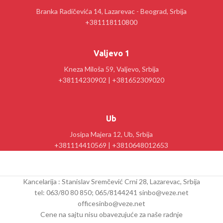
Branka Radičevića 14, Lazarevac - Beograd, Srbija
+381118110800
Valjevo 1
Kneza Miloša 59, Valjevo, Srbija
+38114230902 | +381652309020
Ub
Josipa Majera 12, Ub, Srbija
+381114410569 | +3810648012653
Kancelarija : Stanislav Sremčević Crni 28, Lazarevac, Srbija
tel: 063/80 80 850; 065/8144241 sinbo@veze.net
officesinbo@veze.net
Cene na sajtu nisu obavezujuće za naše radnje