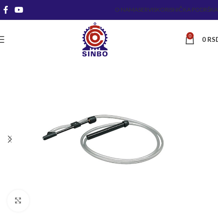
O NAMA
SERVIS
KORISNIČKA PODRŠKA
0
0
RS
Kliknite za uvećanje