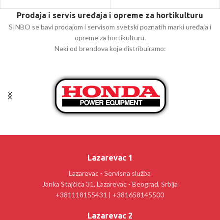
Prodaja i servis uređaja i opreme za hortikulturu
SINBO se bavi prodajom i servisom svetski poznatih marki uređaja i
opreme za hortikulturu.
Neki od brendova koje distribuiramo:
Lazarevac 1
Lazarevac - Servisna služba
Janka Stajčića 31, Lazarevac - Beograd, Srbija
+381118155431 | +381658145500
Lazarevac 2