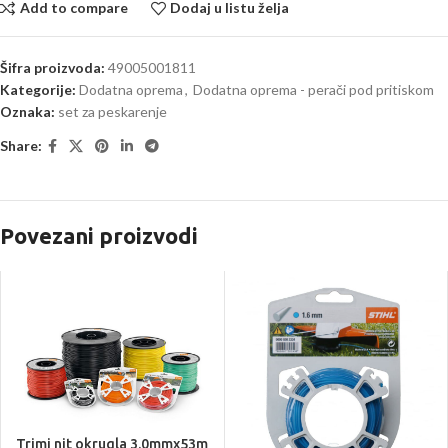
Add to compare
Dodaj u listu želja
Šifra proizvoda:
49005001811
Kategorije:
Dodatna oprema
,
Dodatna oprema - perači pod pritiskom
Oznaka:
set za peskarenje
Share:
Povezani proizvodi
Trimi nit okrugla 3.0mmx53m