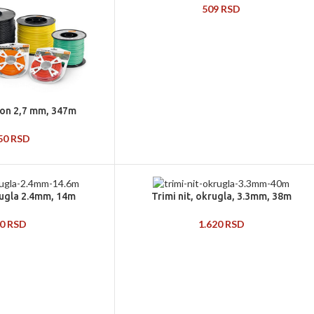
509
RSD
jlon 2,7 mm, 347m
350
RSD
krugla 2.4mm, 14m
Trimi nit, okrugla, 3.3mm, 38m
10
RSD
1.620
RSD