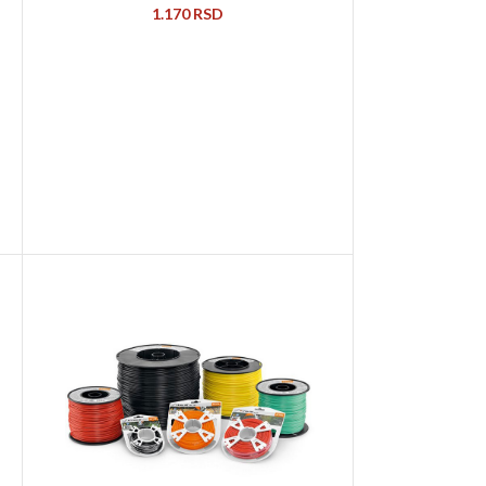
1.170
RSD