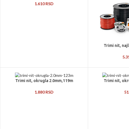
1.610
RSD
Trimi nit, na
5.
Trimi nit, okrugla 2.0mm,119m
Trimi nit, o
1.880
RSD
5