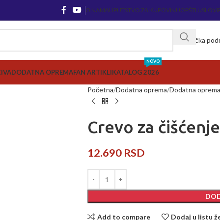
O NAMA
UPUTSTVO ZA KUPOVINU
OPŠTI USLOVI
Korisnička pod
NOVO
ZIVA
DODATNA OPREMA
FAN ARTIKLI
KATALOG 2026
Početna
Dodatna oprema
Dodatna oprema 
Crevo za čišćenj
12.690
RSD
DOD
Add to compare
Dodaj u listu ž