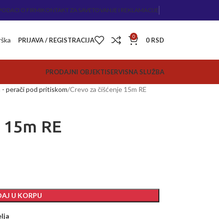
PODACI O FIRMI
KONTAKT ZA SAVETOVANJE I REKLAMACIJE
0
rška
PRIJAVA / REGISTRACIJA
0
RSD
PRODAJNI OBJEKTI
SERVISNA SLUŽBA
- perači pod pritiskom
Crevo za čišćenje 15m RE
e 15m RE
AJ U KORPU
elja