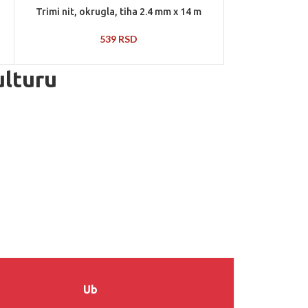
Trimi nit, okrugla, tiha 2.4 mm x 14 m
539
RSD
ulturu
Ub