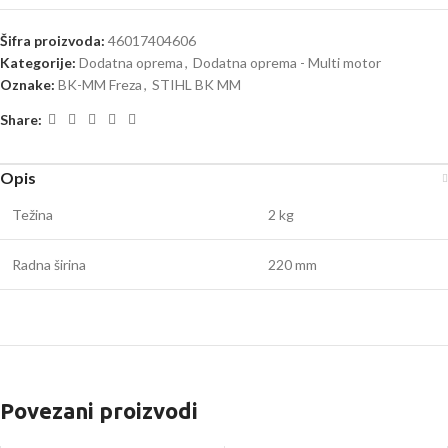
Šifra proizvoda:
46017404606
Kategorije:
Dodatna oprema
,
Dodatna oprema - Multi motor
Oznake:
BK-MM Freza
,
STIHL BK MM
Share:
Opis
Težina
2 kg
Radna širina
220 mm
Povezani proizvodi