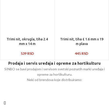
Trimi nit, okrugla, tiha 2.4
Trimi nit, tiha £ 1.6 mm x 19
mm x 14 m
m plava
539
RSD
445
RSD
Prodaja i servis uređaja i opreme za hortikulturu
SINBO se bavi prodajom i servisom svetski poznatih marki uređaja i
opreme za hortikulturu.
Neki od brendova koje distribuiramo: