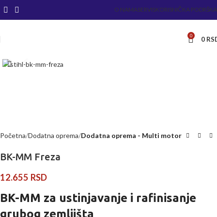
O NAMA
SERVIS
KORISNIČKA PODRŠKA
0
0
RS
Kliknite za uvećanje
Početna
Dodatna oprema
Dodatna oprema - Multi motor
BK-MM Freza
12.655
RSD
BK-MM za ustinjavanje i rafinisanje
grubog zemljišta