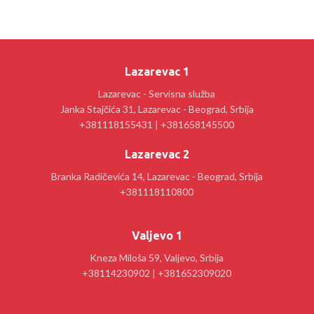
Lazarevac 1
Lazarevac - Servisna služba
Janka Stajčića 31, Lazarevac - Beograd, Srbija
+381118155431 | +381658145500
Lazarevac 2
Branka Radičevića 14, Lazarevac - Beograd, Srbija
+381118110800
Valjevo 1
Kneza Miloša 59, Valjevo, Srbija
+38114230902 | +381652309020