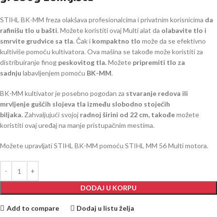
STIHL BK-MM freza olakšava profesionalcima i privatnim korisnicima
da
rafinišu tlo u bašti
. Možete koristiti ovaj Multi alat da
olabavite tlo i
smrvite grudvice sa tla
. Čak i
kompaktno tlo
može da se efektivno
kultiviše pomoću kultivatora. Ova mašina se takođe može koristiti za
distribuiranje finog
peskovitog tla.
Možete
pripremiti tlo za
sadnju
labavljenjem pomoću
BK-MM
.
BK-MM kultivator je posebno pogodan za
stvaranje redova ili
mrvljenje gušćih slojeva tla između slobodno stojećih
biljaka.
Zahvaljujući svojoj
radnoj širini od 22 cm, takođe
možete
koristiti ovaj uređaj na manje pristupačnim mestima.
Možete upravljati STIHL BK-MM pomoću STIHL MM 56 Multi motora.
DODAJ U KORPU
Add to compare
Dodaj u listu želja