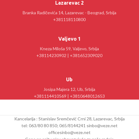
Lazarevac 2
Branka Radičevića 14, Lazarevac - Beograd, Srbija
+381118110800
Valjevo 1
Kneza Miloša 59, Valjevo, Srbija
+38114230902 | +381652309020
Ub
Josipa Majera 12, Ub, Srbija
+381114410569 | +3810648012653
Kancelarija : Stanislav Sremčević Crni 28, Lazarevac, Srbija
tel: 063/80 80 850; 065/8144241 sinbo@veze.net
officesinbo@veze.net