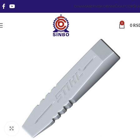
O NAMA
SERVIS
KORISNIČKA PODRŠKA
0
0
RS
Kliknite za uvećanje