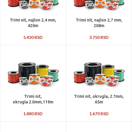
Trimi nit, najlon 2,4 mm,
Trimi nit, najlon 2,7 mm,
420m
208m
5.430
RSD
3.750
RSD
Trimi nit,
Trimi nit, okrugla, 2.7mm,
okrugla 2.0mm,119m
65m
1.880
RSD
1.670
RSD