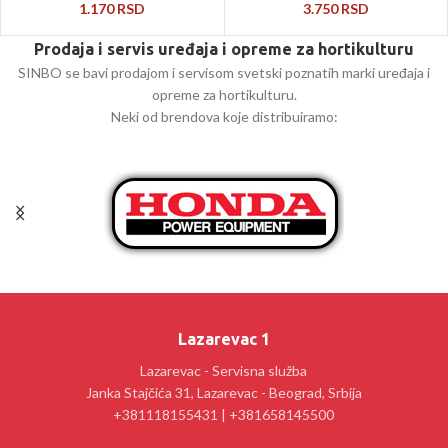
1.170
RSD
3.750
RSD
Prodaja i servis uređaja i opreme za hortikulturu
SINBO se bavi prodajom i servisom svetski poznatih marki uređaja i
opreme za hortikulturu.
Neki od brendova koje distribuiramo:
Lazarevac 1
Lazarevac - Servisna služba
Janka Stajčića 31, Lazarevac - Beograd, Srbija
+381118155431 | +381658145500