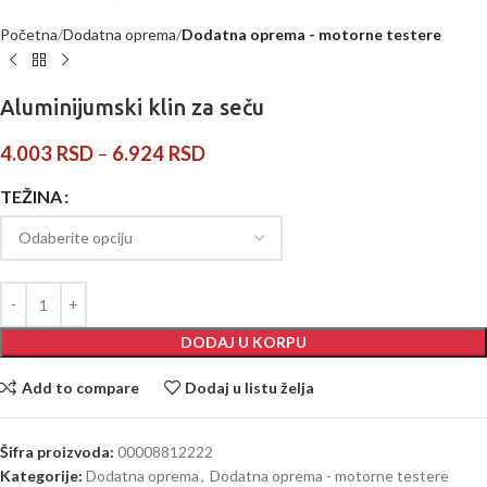
Početna
Dodatna oprema
Dodatna oprema - motorne testere
Aluminijumski klin za seču
4.003
RSD
–
6.924
RSD
TEŽINA
DODAJ U KORPU
Add to compare
Dodaj u listu želja
Šifra proizvoda:
00008812222
Kategorije:
Dodatna oprema
,
Dodatna oprema - motorne testere