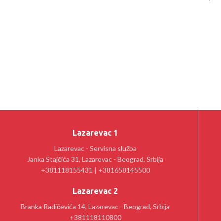
Lazarevac 1
Lazarevac - Servisna služba
Janka Stajčića 31, Lazarevac - Beograd, Srbija
+381118155431 | +381658145500
Lazarevac 2
Branka Radičevića 14, Lazarevac - Beograd, Srbija
+381118110800