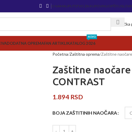
O NAMA
UPUTSTVO ZA KUPOVINU
OPŠTI USLOVI
Korisnička
NOVO
ZIVA
DODATNA OPREMA
FAN ARTIKLI
KATALOG 2026
Početna
Zaštitna oprema
Zaštitne naoč
Zaštitne naočar
CONTRAST
1.894
RSD
BOJA ZAŠTITINIH NAOČARA