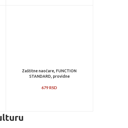
Zaštitne naočare, FUNCTION
STANDARD, providne
679
RSD
ulturu