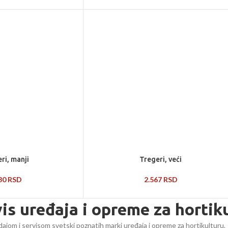
ri, manji
Tregeri, veći
830
RSD
2.567
RSD
vis uređaja i opreme za hortik
ajom i servisom svetski poznatih marki uređaja i opreme za hortikulturu.