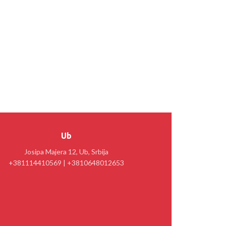
Ub
Josipa Majera 12, Ub, Srbija
+381114410569 | +3810648012653