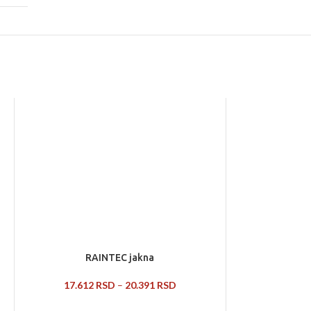
RAINTEC jakna
17.612
RSD
–
20.391
RSD