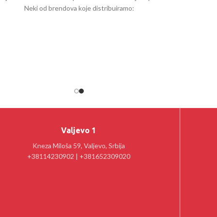
Neki od brendova koje distribuiramo:
Valjevo 1
Kneza Miloša 59, Valjevo, Srbija
+38114230902 | +381652309020