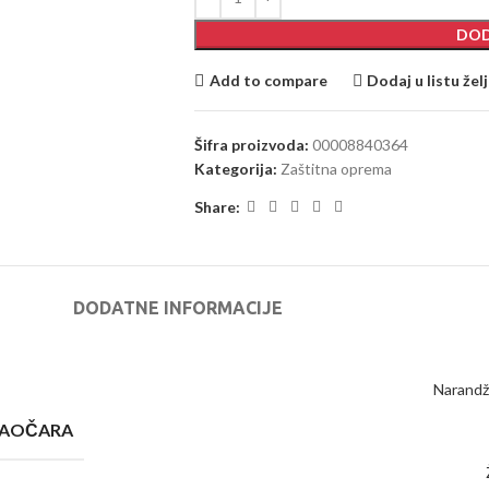
DOD
Add to compare
Dodaj u listu žel
Šifra proizvoda:
00008840364
Kategorija:
Zaštitna oprema
Share:
DODATNE INFORMACIJE
Narandž
 NAOČARA