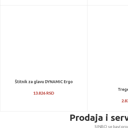
Štitnik za glavu DYNAMIC Ergo
Trege
13.826
RSD
2.
Prodaja i ser
SINBO se bavi prod