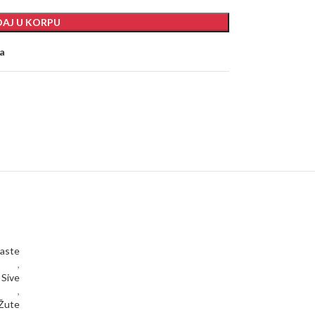
AJ U KORPU
ja
aste
,
Sive
,
Žute