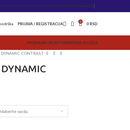
PODACI O FIRMI
KONTAKT ZA SAVETOVANJE I REKLAMACIJE
0
 podrška
PRIJAVA / REGISTRACIJA
0
RSD
PRODAJNI OBJEKTI
SERVISNA SLUŽBA
are DYNAMIC CONTRAST
e DYNAMIC