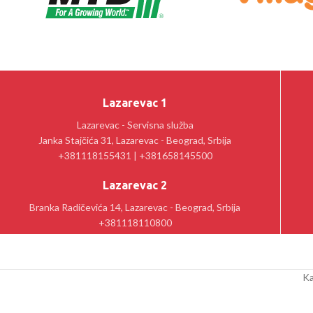
Lazarevac 1
Lazarevac - Servisna služba
Janka Stajčića 31, Lazarevac - Beograd, Srbija
+381118155431 | +381658145500
Lazarevac 2
Branka Radičevića 14, Lazarevac - Beograd, Srbija
+381118110800
Ka