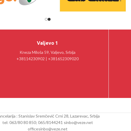
Valjevo 1
Kneza Miloša 59, Valjevo, Srbija
+38114230902 | +381652309020
ncelarija : Stanislav Sremčević Crni 28, Lazarevac, Srbija
tel: 063/80 80 850; 065/8144241 sinbo@veze.net
officesinbo@veze.net