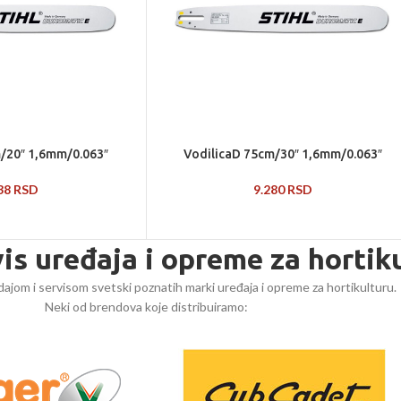
/20″ 1,6mm/0.063″
VodilicaD 75cm/30″ 1,6mm/0.063″
838
RSD
9.280
RSD
vis uređaja i opreme za hortik
ajom i servisom svetski poznatih marki uređaja i opreme za hortikulturu.
Neki od brendova koje distribuiramo: