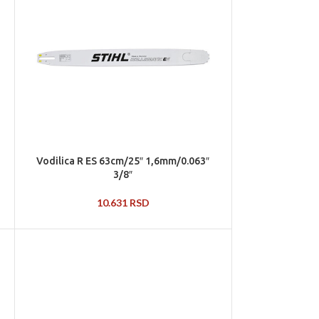
Vodilica R ES 63cm/25″ 1,6mm/0.063″
3/8″
10.631
RSD