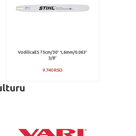
VodilicaES 75cm/30″ 1,6mm/0.063″
3/8″
9.740
RSD
ulturu