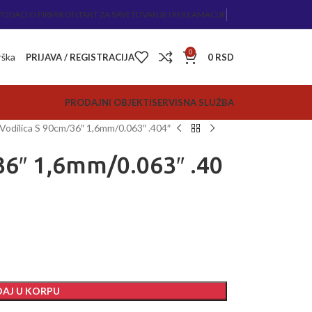
PODACI O FIRMI
KONTAKT ZA SAVETOVANJE I REKLAMACIJE
0
rška
PRIJAVA / REGISTRACIJA
0
RSD
PRODAJNI OBJEKTI
SERVISNA SLUŽBA
Vodilica S 90cm/36″ 1,6mm/0.063″ .404″
36″ 1,6mm/0.063″ .40
AJ U KORPU