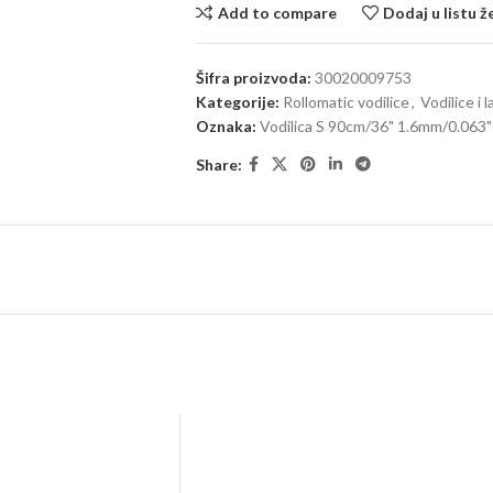
Add to compare
Dodaj u listu ž
Šifra proizvoda:
30020009753
Kategorije:
Rollomatic vodilice
,
Vodilice i l
Oznaka:
Vodilica S 90cm/36" 1.6mm/0.063"
Share: