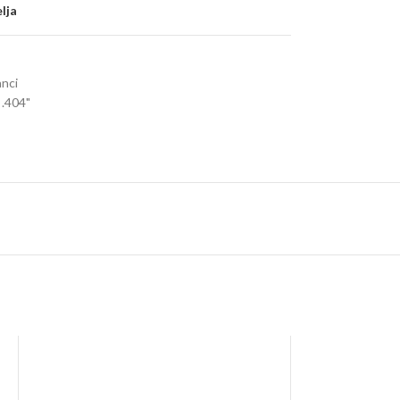
elja
anci
 .404"