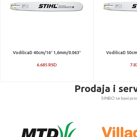
VodilicaD 40cm/16″ 1,6mm/0.063″
VodilicaD 50cm
6.685
RSD
7.
Prodaja i ser
SINBO se bavi prod