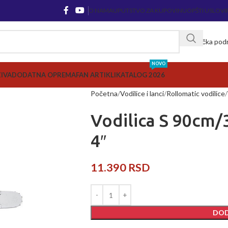
O NAMA
UPUTSTVO ZA KUPOVINU
OPŠTI USLOVI
Korisnička pod
NOVO
ZIVA
DODATNA OPREMA
FAN ARTIKLI
KATALOG 2026
Početna
Vodilice i lanci
Rollomatic vodilice
Vodilica S 90cm/
4″
11.390
RSD
DOD