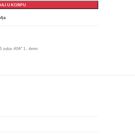
AJ U KORPU
elja
5 zuba .404" 1
,
6mm