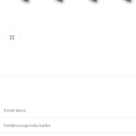
Kliknite za uvećanje
Korak lanca
Debljina pogonske karike