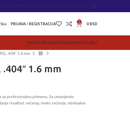
PODACI O FIRMI
KONTAKT ZA SAVETOVANJE I REKLAMACIJE
0
rška
PRIJAVA / REGISTRACIJA
0
RSD
PRODAJNI OBJEKTI
SERVISNA SLUŽBA
RS), .404″ 1.6 mm
, .404″ 1.6 mm
a za profesionalnu primenu. Sa umanjenim
anja i kvalitet sečenja, meko sečenje, minimalne