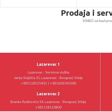
Prodaja i ser
SINBO se bavi prod
Lazarevac 1
Lazarevac - Servisna služba
Janka Stajčića 31, Lazarevac - Beograd, Srbija
+381118155431 | +381658145500
Lazarevac 2
Branka Radičevića 14, Lazarevac - Beograd, Srbija
+381118110800