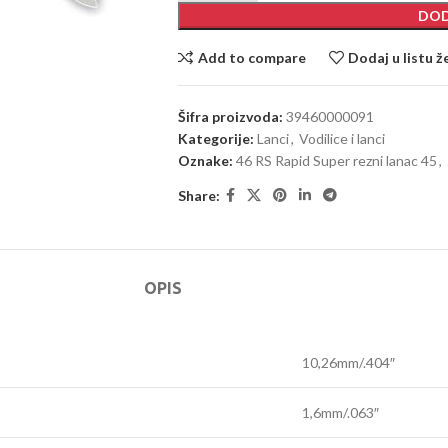
DOD
Add to compare
Dodaj u listu ž
Šifra proizvoda:
39460000091
Kategorije:
Lanci
,
Vodilice i lanci
Oznake:
46 RS Rapid Super rezni lanac 45
,
Share:
OPIS
10,26mm/.404″
1,6mm/.063″