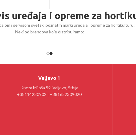
vis uređaja i opreme za hortik
ajom i servisom svetski poznatih marki uređaja i opreme za hortikulturu.
Neki od brendova koje distribuiramo:
Valjevo 1
Kneza Miloša 59, Valjevo, Srbija
+38114230902 | +381652309020