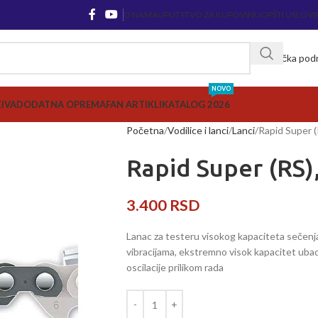
O NAMA
UPUTSTVO ZA KUPOVINU
OPŠTI USLOVI
Korisnička pod
NOVO
ZIVA
DODATNA OPREMA
FAN ARTIKLI
KATALOG 2026
Početna
Vodilice i lanci
Lanci
Rapid Super (
Rapid Super (RS)
3.400
RSD
Lanac za testeru visokog kapaciteta sečenj
vibracijama, ekstremno visok kapacitet ubad
oscilacije prilikom rada