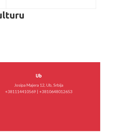
ulturu
Ub
Josipa Majera 12, Ub, Srbija
+381114410569 | +3810648012653