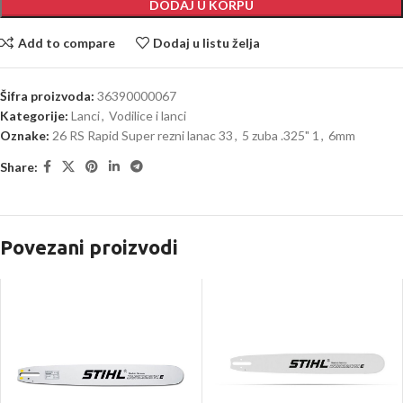
DODAJ U KORPU
Add to compare
Dodaj u listu želja
Šifra proizvoda:
36390000067
Kategorije:
Lanci
,
Vodilice i lanci
Oznake:
26 RS Rapid Super rezni lanac 33
,
5 zuba .325" 1
,
6mm
Share:
Povezani proizvodi