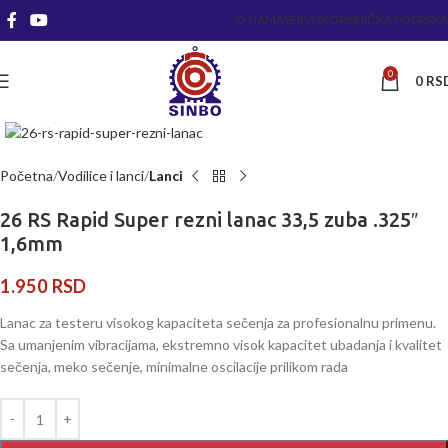
O NAMA
SERVIS
KORISNIČKA PODRŠKA
0
0
RS
Kliknite za uvećanje
Početna
Vodilice i lanci
Lanci
26 RS Rapid Super rezni lanac 33,5 zuba .325″
1,6mm
1.950
RSD
Lanac za testeru visokog kapaciteta sečenja za profesionalnu primenu.
Sa umanjenim vibracijama, ekstremno visok kapacitet ubadanja i kvalitet
sečenja, meko sečenje, minimalne oscilacije prilikom rada