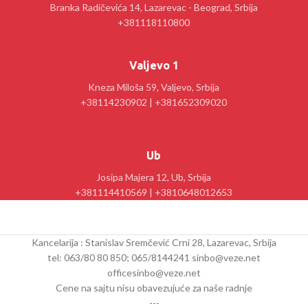
Branka Radičevića 14, Lazarevac - Beograd, Srbija
+381118110800
Valjevo 1
Kneza Miloša 59, Valjevo, Srbija
+38114230902 | +381652309020
Ub
Josipa Majera 12, Ub, Srbija
+381114410569 | +3810648012653
Kancelarija : Stanislav Sremčević Crni 28, Lazarevac, Srbija
tel: 063/80 80 850; 065/8144241 sinbo@veze.net
officesinbo@veze.net
Cene na sajtu nisu obavezujuće za naše radnje
---