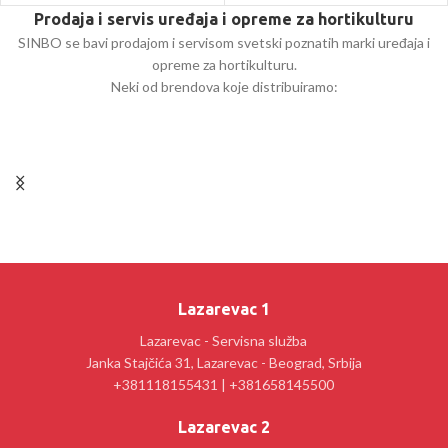
Prodaja i servis uređaja i opreme za hortikulturu
SINBO se bavi prodajom i servisom svetski poznatih marki uređaja i
opreme za hortikulturu.
Neki od brendova koje distribuiramo:
Lazarevac 1
Lazarevac - Servisna služba
Janka Stajčića 31, Lazarevac - Beograd, Srbija
+381118155431 | +381658145500
Lazarevac 2