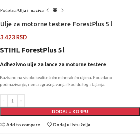
Početna
Ulja i maziva
Ulje za motorne testere ForestPlus 5 l
3.423
RSD
STIHL ForestPlus 5l
Adhezivno ulje za lance za motorne testere
Bazirano na visokokvalitetnim mineralnim uljima. Pouzdano
podmazivanje, nema zgrušnjavanja i kod dužeg stajanja.
DODAJ U KORPU
Add to compare
Dodaj u listu želja