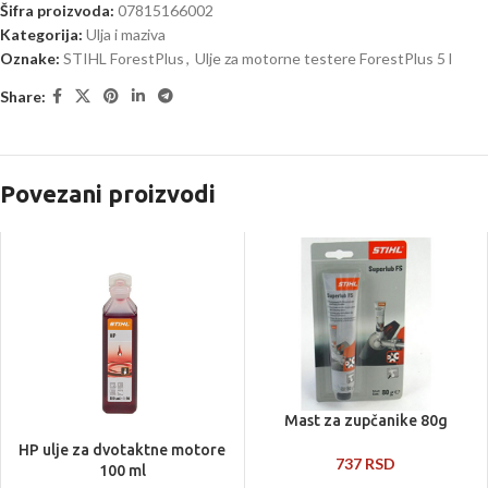
Šifra proizvoda:
07815166002
Kategorija:
Ulja i maziva
Oznake:
STIHL ForestPlus
,
Ulje za motorne testere ForestPlus 5 l
Share:
Povezani proizvodi
Mast za zupčanike 80g
HP ulje za dvotaktne motore
737
RSD
100 ml