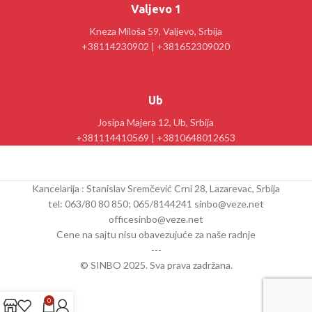
Valjevo 1
Kneza Miloša 59, Valjevo, Srbija
+38114230902 | +381652309020
Ub
Josipa Majera 12, Ub, Srbija
+381114410569 | +3810648012653
Kancelarija : Stanislav Sremčević Crni 28, Lazarevac, Srbija
tel: 063/80 80 850; 065/8144241 sinbo@veze.net
officesinbo@veze.net
Cene na sajtu nisu obavezujuće za naše radnje
---
© SINBO 2025. Sva prava zadržana.
0