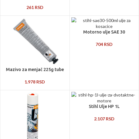
261
RSD
Motorno ulje SAE 30
704
RSD
Mazivo za menjač 225g tube
1.978
RSD
Stihl Ulje HP 1L
2.107
RSD