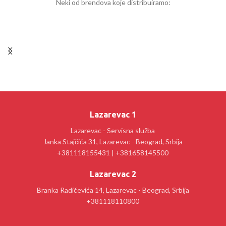
Neki od brendova koje distribuiramo:
Lazarevac 1
Lazarevac - Servisna služba
Janka Stajčića 31, Lazarevac - Beograd, Srbija
+381118155431 | +381658145500
Lazarevac 2
Branka Radičevića 14, Lazarevac - Beograd, Srbija
+381118110800