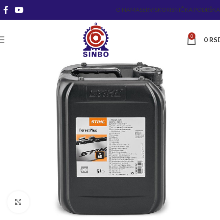
O NAMA
SERVIS
KORISNIČKA PODRŠKA
0
0
RS
Kliknite za uvećanje