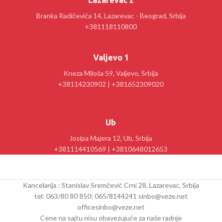
Lazarevac 2
Branka Radičevića 14, Lazarevac - Beograd, Srbija
+381118110800
Valjevo 1
Kneza Miloša 59, Valjevo, Srbija
+38114230902 | +381652309020
Ub
Josipa Majera 12, Ub, Srbija
+381114410569 | +3810648012653
Kancelarija : Stanislav Sremčević Crni 28, Lazarevac, Srbija
tel: 063/80 80 850; 065/8144241 sinbo@veze.net
officesinbo@veze.net
Cene na sajtu nisu obavezujuće za naše radnje