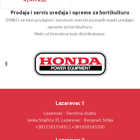
Prodaja i servis uređaja i opreme za hortikulturu
SINBO se bavi prodajom i servisom svetski poznatih marki uređaja i
opreme za hortikulturu.
Neki od brendova koje distribuiramo:
Lazarevac 1
Lazarevac - Servisna služba
Janka Stajčića 31, Lazarevac - Beograd, Srbija
+381118155431 | +381658145500