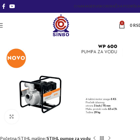
O NAMA
SERVIS
KORISNIČKA PODRŠKA
0
0
RS
Kliknite za uvećanje
Početna
STIHL mašine
STIHL pumpe za vodu