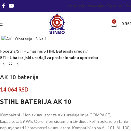
O NAMA
SERVIS
KORISNIČKA PODRŠKA
0
0
RS
Kliknite za uvećanje
Početna
STIHL mašine
STIHL Baterijski uređaji
STIHL baterijski uređaji za profesionalnu upotrebu
AK 10 baterija
14.064
RSD
STIHL BATERIJA AK 10
Kompaktni Li-ion akumulator za Aku uređaje linije COMPACT,
kapaciteta 59 Wh. Opremljen sistemom LE-dioda kojim pokazuje stanje
napunjenosti i ispravnosti akumulatora. Kompatibilan sa AL 101, AL 100,