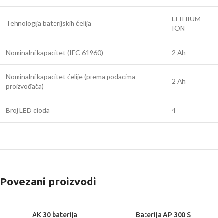
LITHIUM-
Tehnologija baterijskih ćelija
ION
Nominalni kapacitet (IEC 61960)
2 Ah
Nominalni kapacitet ćelije (prema podacima
2 Ah
proizvođača)
Broj LED dioda
4
Povezani proizvodi
AK 30 baterija
Baterija AP 300 S