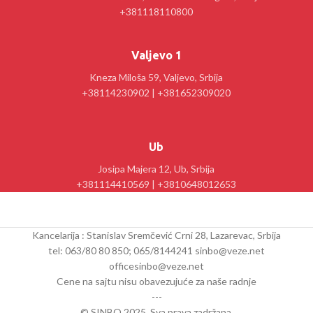
+381118110800
Valjevo 1
Kneza Miloša 59, Valjevo, Srbija
+38114230902 | +381652309020
Ub
Josipa Majera 12, Ub, Srbija
+381114410569 | +3810648012653
Kancelarija : Stanislav Sremčević Crni 28, Lazarevac, Srbija
tel: 063/80 80 850; 065/8144241 sinbo@veze.net
officesinbo@veze.net
Cene na sajtu nisu obavezujuće za naše radnje
---
© SINBO 2025. Sva prava zadržana.