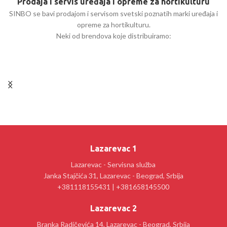
Prodaja i servis uređaja i opreme za hortikulturu
SINBO se bavi prodajom i servisom svetski poznatih marki uređaja i
opreme za hortikulturu.
Neki od brendova koje distribuiramo:
Lazarevac 1
Lazarevac - Servisna služba
Janka Stajčića 31, Lazarevac - Beograd, Srbija
+381118155431 | +381658145500
Lazarevac 2
Branka Radičevića 14, Lazarevac - Beograd, Srbija