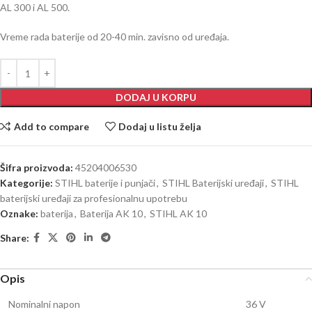
AL 300 i AL 500.
Vreme rada baterije od 20-40 min. zavisno od uređaja.
DODAJ U KORPU
Add to compare
Dodaj u listu želja
Šifra proizvoda:
45204006530
Kategorije:
STIHL baterije i punjači
,
STIHL Baterijski uređaji
,
STIHL
baterijski uređaji za profesionalnu upotrebu
Oznake:
baterija
,
Baterija AK 10
,
STIHL AK 10
Share:
Opis
Nominalni napon
36 V