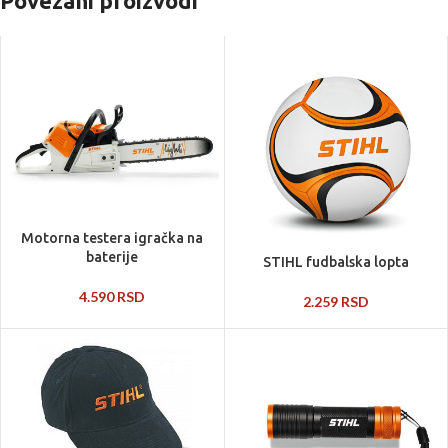
Povezani proizvodi
Motorna testera igračka na
baterije
STIHL fudbalska lopta
4.590
RSD
2.259
RSD