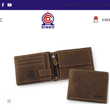
O NAMA
SERVIS
KORISNIČKA PODRŠKA
0
0
RS
Kliknite za uvećanje