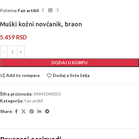
Početna
Fan artikli
Muški kožni novčanik, braon
5.459
RSD
DODAJ U KORPU
Add to compare
Dodaj u listu želja
Šifra proizvoda:
04641040010
Kategorija:
Fan artikli
Share: