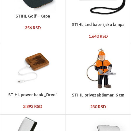
STIHL Golf – Kapa
STIHL Led baterijska lampa
356
RSD
1.640
RSD
STIHL power bank „Drvo“
STIHL privezak šumar, 6 cm
3.893
RSD
230
RSD