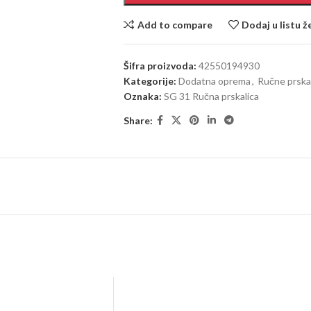
Add to compare
Dodaj u listu ž
Šifra proizvoda:
42550194930
Kategorije:
Dodatna oprema
,
Ručne prska
Oznaka:
SG 31 Ručna prskalica
Share: