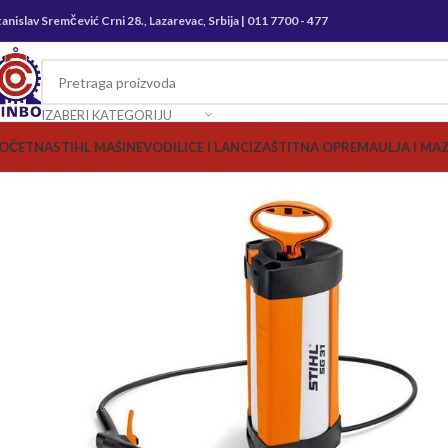
tanislav Sremčević Crni 28., Lazarevac, Srbija | 011 7700 - 477
IZABERI KATEGORIJU
OČETNA
STIHL MAŠINE
VODILICE I LANCI
ZAŠTITNA OPREMA
ULJA I MA