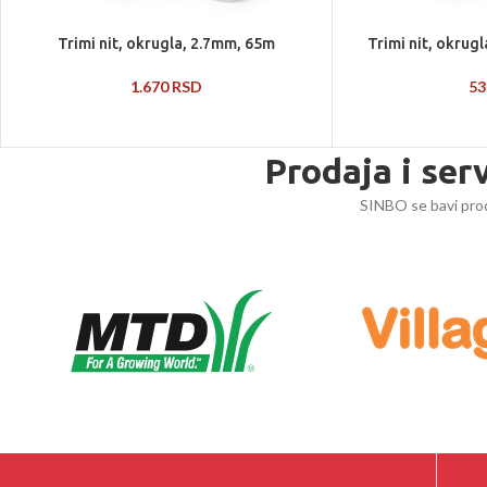
Trimi nit, okrugla, 2.7mm, 65m
Trimi nit, okrugl
1.670
RSD
5
Prodaja i ser
SINBO se bavi prod