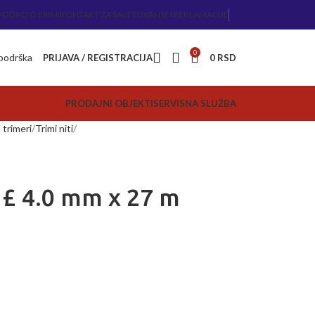
PODACI O FIRMI
KONTAKT ZA SAVETOVANJE I REKLAMACIJE
0
 podrška
PRIJAVA / REGISTRACIJA
0
RSD
PRODAJNI OBJEKTI
SERVISNA SLUŽBA
trimeri
Trimi niti
a £ 4.0 mm x 27 m