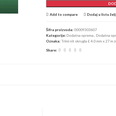
DOD
Add to compare
Dodaj u listu žel
Šifra proizvoda:
00009303607
Kategorije:
Dodatna oprema
,
Dodatna opr
Oznaka:
Trimi nit okrugla £ 4.0 mm x 27 m 
Share: