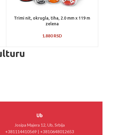
Trimi nit, okrugla, tiha, 2.0 mm x 119 m
zelena
1.880
RSD
ulturu
Ub
Josipa Majera 12, Ub, Srbija
+381114410569 | +3810648012653