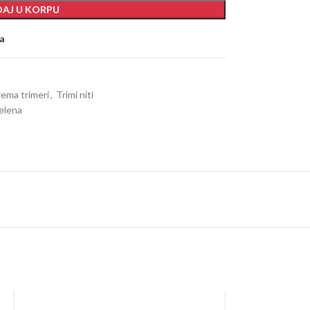
AJ U KORPU
ja
ema trimeri
,
Trimi niti
zelena