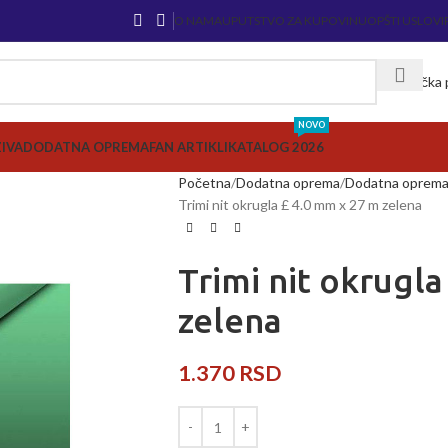
O NAMA
UPUTSTVO ZA KUPOVINU
OPŠTI USLOVI
Korisnička
NOVO
ZIVA
DODATNA OPREMA
FAN ARTIKLI
KATALOG 2026
Početna
Dodatna oprema
Dodatna oprema 
Trimi nit okrugla £ 4.0 mm x 27 m zelena
Trimi nit okrugl
zelena
1.370
RSD