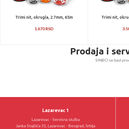
Trimi nit, okrugla, 2.7mm, 65m
Trimi nit, ok
1.670
RSD
3.
Prodaja i ser
SINBO se bavi prod
Lazarevac 1
Lazarevac - Servisna služba
Janka Stajčića 31, Lazarevac - Beograd, Srbija