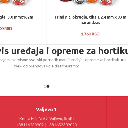
rugla, 3,0 mmx162m
Trimi nit, okrugla, tiha £ 2.4 mm x 83 m
narandžas
500
RSD
1.760
RSD
vis uređaja i opreme za hortik
ajom i servisom svetski poznatih marki uređaja i opreme za hortikulturu.
Neki od brendova koje distribuiramo:
Valjevo 1
Kneza Miloša 59, Valjevo, Srbija
+38114230902 | +381652309020