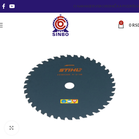
O NAMA
SERVIS
KORISNIČKA PODRŠKA
0
0
RS
Kliknite za uvećanje