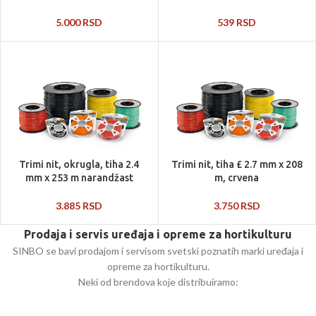
5.000
RSD
539
RSD
Trimi nit, okrugla, tiha 2.4
Trimi nit, tiha £ 2.7 mm x 208
mm x 253 m narandžast
m, crvena
3.885
RSD
3.750
RSD
Prodaja i servis uređaja i opreme za hortikulturu
SINBO se bavi prodajom i servisom svetski poznatih marki uređaja i
opreme za hortikulturu.
Neki od brendova koje distribuiramo: