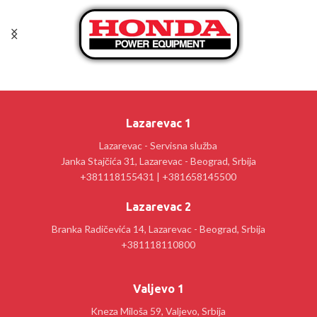
Lazarevac 1
Lazarevac - Servisna služba
Janka Stajčića 31, Lazarevac - Beograd, Srbija
+381118155431 | +381658145500
Lazarevac 2
Branka Radičevića 14, Lazarevac - Beograd, Srbija
+381118110800
Valjevo 1
Kneza Miloša 59, Valjevo, Srbija