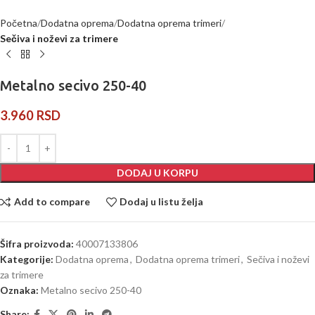
Početna
Dodatna oprema
Dodatna oprema trimeri
Sečiva i noževi za trimere
Metalno secivo 250-40
3.960
RSD
DODAJ U KORPU
Add to compare
Dodaj u listu želja
Šifra proizvoda:
40007133806
Kategorije:
Dodatna oprema
,
Dodatna oprema trimeri
,
Sečiva i noževi
za trimere
Oznaka:
Metalno secivo 250-40
Share: