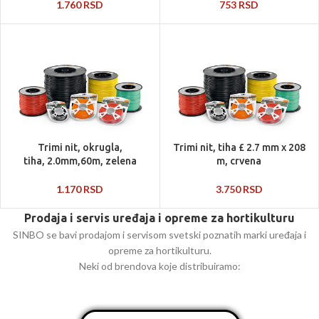
1.760
RSD
753
RSD
Trimi nit, okrugla,
Trimi nit, tiha £ 2.7 mm x 208
tiha, 2.0mm,60m, zelena
m, crvena
1.170
RSD
3.750
RSD
Prodaja i servis uređaja i opreme za hortikulturu
SINBO se bavi prodajom i servisom svetski poznatih marki uređaja i
opreme za hortikulturu.
Neki od brendova koje distribuiramo: