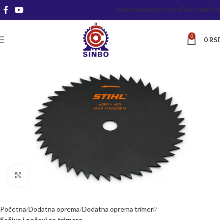
O NAMA
SERVIS
KORISNIČKA PODRŠKA
0
0
RS
Kliknite za uvećanje
Početna
Dodatna oprema
Dodatna oprema trimeri
Sečiva i noževi za trimere