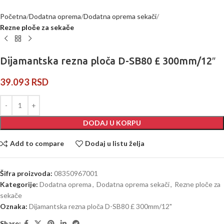
Početna
Dodatna oprema
Dodatna oprema sekači
Rezne ploče za sekače
Dijamantska rezna ploča D-SB80 £ 300mm/12″
39.093
RSD
DODAJ U KORPU
Add to compare
Dodaj u listu želja
Šifra proizvoda:
08350967001
Kategorije:
Dodatna oprema
,
Dodatna oprema sekači
,
Rezne ploče za
sekače
Oznaka:
Dijamantska rezna ploča D-SB80 £ 300mm/12"
Share: