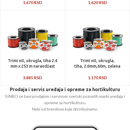
1.670
RSD
1.620
RSD
Trimi nit, okrugla, tiha 2.4
Trimi nit, okrugla,
mm x 253 m narandžast
tiha, 2.0mm,60m, zelena
3.885
RSD
1.170
RSD
Prodaja i servis uređaja i opreme za hortikulturu
SINBO se bavi prodajom i servisom svetski poznatih marki uređaja i
opreme za hortikulturu.
Neki od brendova koje distribuiramo: