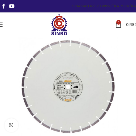
O NAMA
SERVIS
KORISNIČKA PODRŠKA
0
0
RS
Kliknite za uvećanje