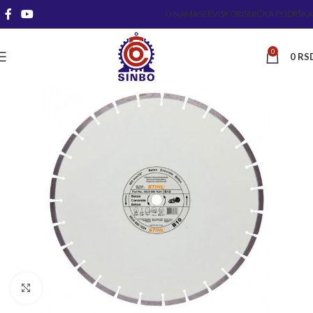
O NAMA
SERVIS
KORISNIČKA PODRŠKA
0
0
RS
Kliknite za uvećanje