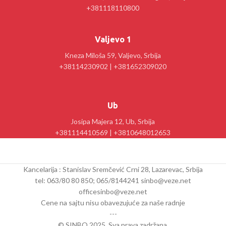
+381118110800
Valjevo 1
Kneza Miloša 59, Valjevo, Srbija
+38114230902 | +381652309020
Ub
Josipa Majera 12, Ub, Srbija
+381114410569 | +3810648012653
Kancelarija : Stanislav Sremčević Crni 28, Lazarevac, Srbija
tel: 063/80 80 850; 065/8144241 sinbo@veze.net
officesinbo@veze.net
Cene na sajtu nisu obavezujuće za naše radnje
---
© SINBO 2025. Sva prava zadržana.