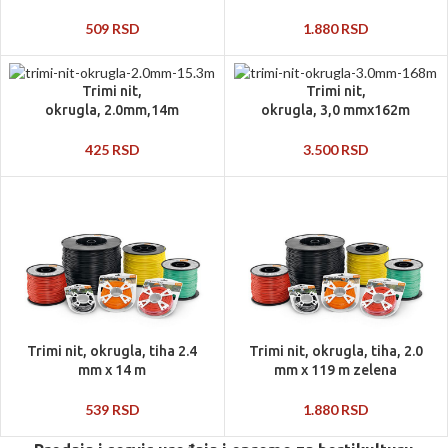
509
RSD
1.880
RSD
Trimi nit,
Trimi nit,
okrugla, 2.0mm,14m
okrugla, 3,0 mmx162m
425
RSD
3.500
RSD
Trimi nit, okrugla, tiha 2.4
Trimi nit, okrugla, tiha, 2.0
mm x 14 m
mm x 119 m zelena
539
RSD
1.880
RSD