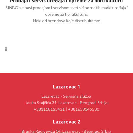
Prodaja i servis uređaja i opreme za hortikulturu
SINBO se bavi prodajom i servisom svetski poznatih marki uređaja i
opreme za hortikulturu.
Neki od brendova koje distribuiramo:
Lazarevac 1
Lazarevac - Servisna služba
Janka Stajčića 31, Lazarevac - Beograd, Srbija
+381118155431 | +381658145500
Lazarevac 2
Branka Radičevića 14, Lazarevac - Beograd, Srbija