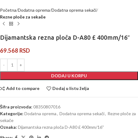
Početna
Dodatna oprema
Dodatna oprema sekači
Rezne ploče za sekače
Dijamantska rezna ploča D-A80 £ 400mm/16″
69.568
RSD
DODAJ U KORPU
Add to compare
Dodaj u listu želja
Šifra proizvoda:
08350807016
Kategorije:
Dodatna oprema
,
Dodatna oprema sekači
,
Rezne ploče za
sekače
Oznaka:
Dijamantska rezna ploča D-A80 £ 400mm/16"
Share: