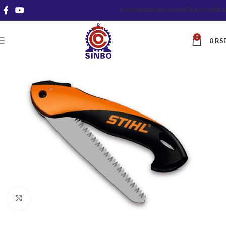
O NAMA
SERVIS
KORISNIČKA PODRŠKA
0
0
RS
Kliknite za uvećanje