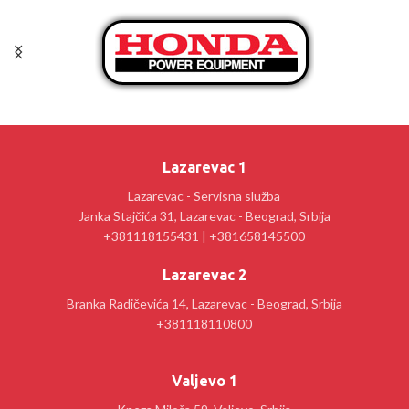
Lazarevac 1
Lazarevac - Servisna služba
Janka Stajčića 31, Lazarevac - Beograd, Srbija
+381118155431 | +381658145500
Lazarevac 2
Branka Radičevića 14, Lazarevac - Beograd, Srbija
+381118110800
Valjevo 1