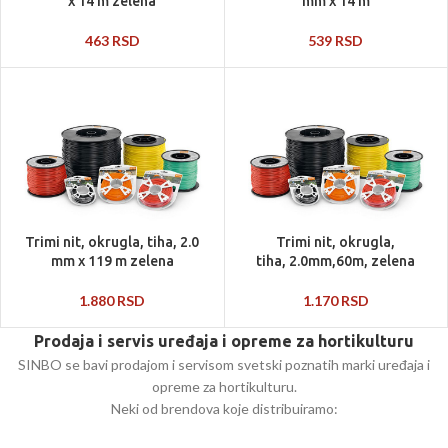
x 14 m zelena
mm x 14 m
463
RSD
539
RSD
Trimi nit, okrugla, tiha, 2.0
Trimi nit, okrugla,
mm x 119 m zelena
tiha, 2.0mm,60m, zelena
1.880
RSD
1.170
RSD
Prodaja i servis uređaja i opreme za hortikulturu
SINBO se bavi prodajom i servisom svetski poznatih marki uređaja i
opreme za hortikulturu.
Neki od brendova koje distribuiramo: