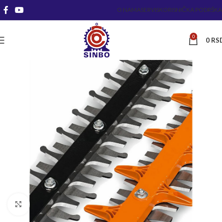
O NAMA
SERVIS
KORISNIČKA PODRŠKA
0
0
RS
Kliknite za uvećanje