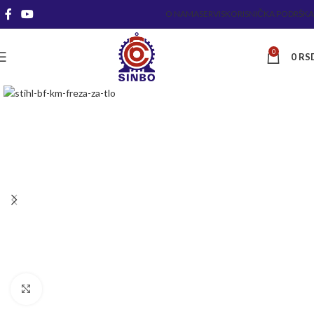
O NAMA
SERVIS
KORISNIČKA PODRŠKA
0
0
RS
Kliknite za uvećanje