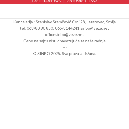
+381114410569 | +3810648012653
Kancelarija : Stanislav Sremčević Crni 28, Lazarevac, Srbija
tel: 063/80 80 850; 065/8144241 sinbo@veze.net
officesinbo@veze.net
Cene na sajtu nisu obavezujuće za naše radnje
---
© SINBO 2025. Sva prava zadržana.