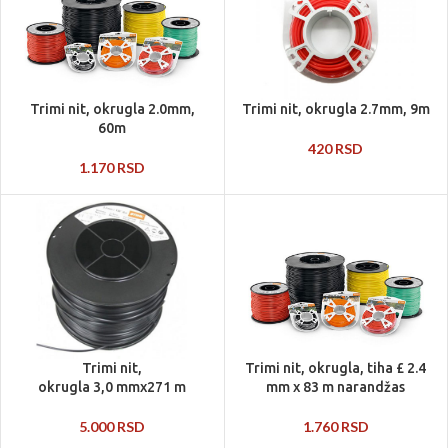
Trimi nit, okrugla 2.7mm, 9m
Trimi nit, okrugla 2.0mm,
60m
420
RSD
1.170
RSD
Trimi nit,
Trimi nit, okrugla, tiha £ 2.4
okrugla 3,0 mmx271 m
mm x 83 m narandžas
5.000
RSD
1.760
RSD