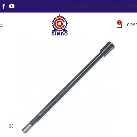
O NAMA
SERVIS
KORISNIČKA PODRŠKA
0
0
RS
Kliknite za uvećanje