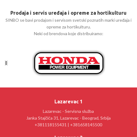
Prodaja i servis uređaja i opreme za hortikulturu
SINBO se bavi prodajom i servisom svetski poznatih marki uređaja i
opreme za hortikulturu.
Neki od brendova koje distribuiramo:
Lazarevac 1
Lazarevac - Servisna služba
Janka Stajčića 31, Lazarevac - Beograd, Srbija
+381118155431 | +381658145500