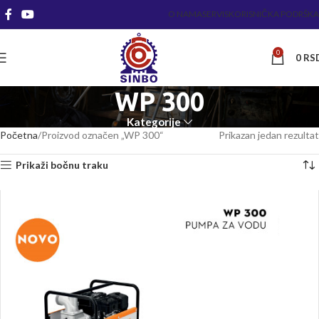
O NAMA
SERVIS
KORISNIČKA PODRŠKA
0
0
RS
WP 300
Kategorije
Početna
Proizvod označen „WP 300“
Prikazan jedan rezultat
Prikaži bočnu traku