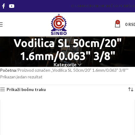
O NAMA
SERVIS
KORISNIČKA PODRŠKA
0
0
RS
Vodilica SL 50cm/20"
1.6mm/0.063" 3/8"
Kategorije
Početna
Proizvod označen „Vodilica SL 50cm/20" 1.6mm/0.063" 3/8"“
Prikazan jedan rezultat
Prikaži bočnu traku