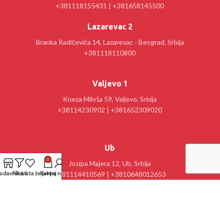
+381118155431 | +381658145500
Lazarevac 2
Branka Radičevića 14, Lazarevac - Beograd, Srbija
+381118110800
Valjevo 1
Kneza Miloša 59, Valjevo, Srbija
+38114230902 | +381652309020
Ub
0
Josipa Majera 12, Ub, Srbija
+381114410569 | +3810648012653
odavnica
Filteri
Lista želja
Korpa
Moj nalog
Kancelarija : Stanislav Sremčević Crni 28, Lazarevac, Srbija