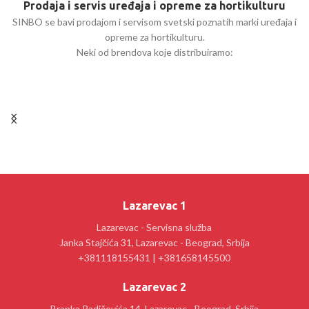
Prodaja i servis uređaja i opreme za hortikulturu
SINBO se bavi prodajom i servisom svetski poznatih marki uređaja i
opreme za hortikulturu.
Neki od brendova koje distribuiramo:
Lazarevac 1
Lazarevac - Servisna služba
Janka Stajčića 31, Lazarevac - Beograd, Srbija
+381118155431 | +381658145500
Lazarevac 2
Branka Radičevića 14, Lazarevac - Beograd, Srbija