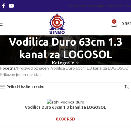
O NAMA
SERVIS
KORISNIČKA PODRŠKA
0
0
RS
Vodilica Duro 63cm 1.3
kanal za LOGOSOL
Kategorije
Početna
Proizvod označen „Vodilica Duro 63cm 1.3 kanal za LOGOSOL“
Prikazan jedan rezultat
Prikaži bočnu traku
Vodilica Duro 63cm 1,3 kanal za LOGOSOL
8.030
RSD