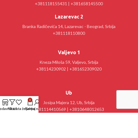
+381118155431 | +381658145500
Lazarevac 2
Branka Radičevića 14, Lazarevac - Beograd, Srbija
+381118110800
Valjevo 1
Kneza Miloša 59, Valjevo, Srbija
+38114230902 | +381652309020
Ub
0
Josipa Majera 12, Ub, Srbija
+381114410569 | +3810648012653
odavnica
Filteri
Lista želja
Korpa
Moj nalog
Kancelarija : Stanislav Sremčević Crni 28, Lazarevac, Srbija