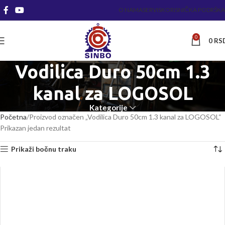
O NAMA
SERVIS
KORISNIČKA PODRŠKA
0
0
RS
Vodilica Duro 50cm 1.3
kanal za LOGOSOL
Kategorije
Početna
Proizvod označen „Vodilica Duro 50cm 1.3 kanal za LOGOSOL“
Prikazan jedan rezultat
Prikaži bočnu traku