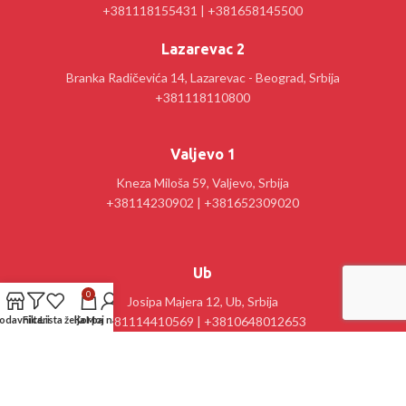
+381118155431 | +381658145500
Lazarevac 2
Branka Radičevića 14, Lazarevac - Beograd, Srbija
+381118110800
Valjevo 1
Kneza Miloša 59, Valjevo, Srbija
+38114230902 | +381652309020
Ub
0
Josipa Majera 12, Ub, Srbija
+381114410569 | +3810648012653
odavnica
Filteri
Lista želja
Korpa
Moj nalog
Kancelarija : Stanislav Sremčević Crni 28, Lazarevac, Srbija