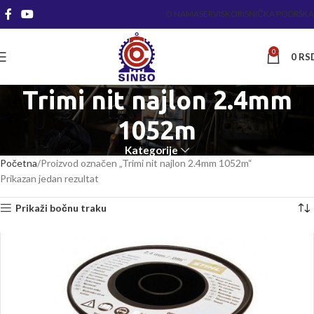
O NAMA
SERVIS
KORISNIČKA PODRŠKA
0
0
RS
Trimi nit najlon 2.4mm
1052m
Kategorije
Početna
Proizvod označen „Trimi nit najlon 2.4mm 1052m“
Prikazan jedan rezultat
Prikaži bočnu traku