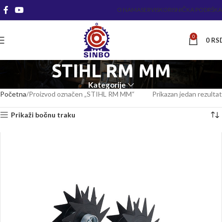
O NAMA
SERVIS
KORISNIČKA PODRŠKA
0
0
RS
STIHL RM MM
Kategorije
Početna
Proizvod označen „STIHL RM MM“
Prikazan jedan rezultat
Prikaži bočnu traku