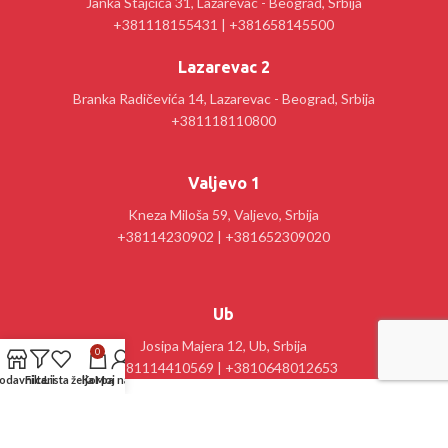
Janka Stajčića 31, Lazarevac - Beograd, Srbija
+381118155431 | +381658145500
Lazarevac 2
Branka Radičevića 14, Lazarevac - Beograd, Srbija
+381118110800
Valjevo 1
Kneza Miloša 59, Valjevo, Srbija
+38114230902 | +381652309020
Ub
Josipa Majera 12, Ub, Srbija
0
+381114410569 | +3810648012653
odavnica
Filteri
Lista želja
Korpa
Moj nalog
Kancelarija : Stanislav Sremčević Crni 28, Lazarevac, Srbija