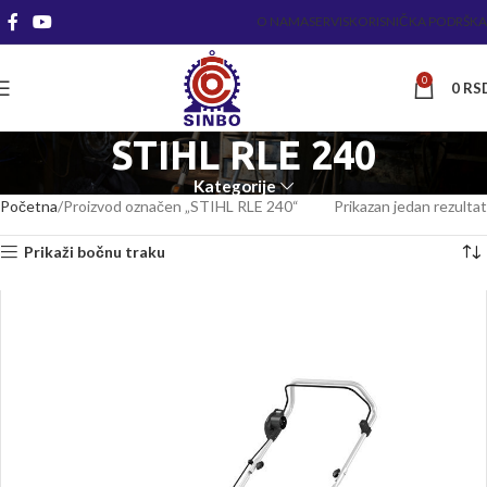
O NAMA
SERVIS
KORISNIČKA PODRŠKA
0
0
RS
STIHL RLE 240
Kategorije
Početna
Proizvod označen „STIHL RLE 240“
Prikazan jedan rezultat
Prikaži bočnu traku