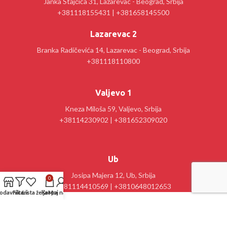
Janka Stajčića 31, Lazarevac - Beograd, Srbija
+381118155431 | +381658145500
Lazarevac 2
Branka Radičevića 14, Lazarevac - Beograd, Srbija
+381118110800
Valjevo 1
Kneza Miloša 59, Valjevo, Srbija
+38114230902 | +381652309020
Ub
Josipa Majera 12, Ub, Srbija
0
+381114410569 | +3810648012653
odavnica
Filteri
Lista želja
Korpa
Moj nalog
Kancelarija : Stanislav Sremčević Crni 28, Lazarevac, Srbija