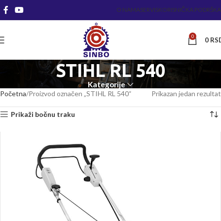
O NAMA
SERVIS
KORISNIČKA PODRŠKA
0
0
RS
STIHL RL 540
Kategorije
Početna
Proizvod označen „STIHL RL 540“
Prikazan jedan rezultat
Prikaži bočnu traku