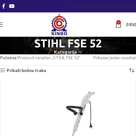
O NAMA
SERVIS
KORISNIČKA PODRŠKA
0
0
RS
STIHL FSE 52
Kategorije
Početna
Proizvod označen „STIHL FSE 52“
Prikazan jedan rezultat
Prikaži bočnu traku