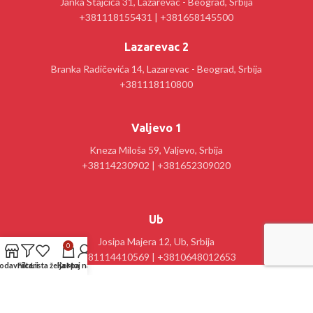
Janka Stajčića 31, Lazarevac - Beograd, Srbija
+381118155431 | +381658145500
Lazarevac 2
Branka Radičevića 14, Lazarevac - Beograd, Srbija
+381118110800
Valjevo 1
Kneza Miloša 59, Valjevo, Srbija
+38114230902 | +381652309020
Ub
Josipa Majera 12, Ub, Srbija
0
+381114410569 | +3810648012653
odavnica
Filteri
Lista želja
Korpa
Moj nalog
Kancelarija : Stanislav Sremčević Crni 28, Lazarevac, Srbija