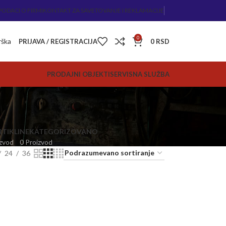
PODACI O FIRMI
KONTAKT ZA SAVETOVANJE I REKLAMACIJE
0
rška
PRIJAVA / REGISTRACIJA
0
RSD
PRODAJNI OBJEKTI
SERVISNA SLUŽBA
TIKLI
NEKATEGORIZOVANO
zvod
0 Proizvod
24
36