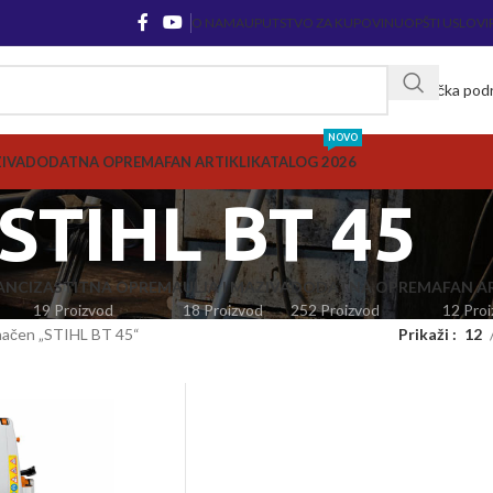
O NAMA
UPUTSTVO ZA KUPOVINU
OPŠTI USLOVI
Korisnička pod
NOVO
ZIVA
DODATNA OPREMA
FAN ARTIKLI
KATALOG 2026
STIHL BT 45
ANCI
ZAŠTITNA OPREMA
ULJA I MAZIVA
DODATNA OPREMA
FAN AR
19 Proizvod
18 Proizvod
252 Proizvod
12 Proi
načen „STIHL BT 45“
Prikaži
12