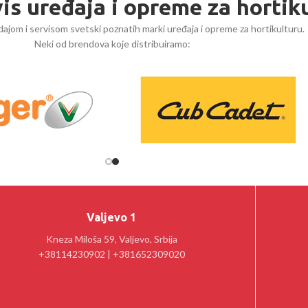
vis uređaja i opreme za hortik
ajom i servisom svetski poznatih marki uređaja i opreme za hortikulturu.
Neki od brendova koje distribuiramo:
Valjevo 1
Kneza Miloša 59, Valjevo, Srbija
+38114230902 | +381652309020