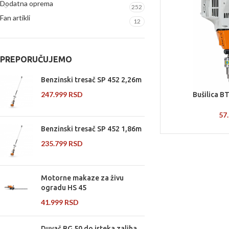
Dodatna oprema
252
Fan artikli
12
PREPORUČUJEMO
Benzinski tresač SP 452 2,26m
247.999
RSD
Bušilica B
57
Benzinski tresač SP 452 1,86m
235.799
RSD
Motorne makaze za živu
ogradu HS 45
41.999
RSD
Duvač BG 50 do isteka zaliha