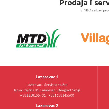
Prodaja i ser
SINBO se bavi prod
Lazarevac 1
Lazarevac - Servisna služba
Janka Stajčića 31, Lazarevac - Beograd, Srbija
+381118155431 | +381658145500
Lazarevac 2