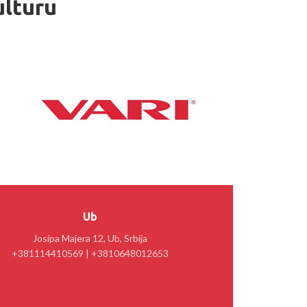
ulturu
Ub
Josipa Majera 12, Ub, Srbija
+381114410569 | +3810648012653